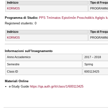
Indirizzo
Tipo di Freq
KORMOS
PROGRAMMA
Programma di Studio:
PPS Tmīmatos Epistīmṓn Proscholikīs Agōgīs ka
Registered students: 0
Indirizzo
Tipo di Freq
KORMOS
PROGRAMMA
Informazioni sull’Insegnamento
Anno Accademico
2017 – 2018
Semestre
Spring
Class ID
600113425
Materiali Online
e-Study Guide
https://qa.auth.gr/it/class/1/600113425