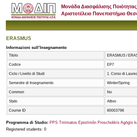
Μονάδα Διασφάλισης Ποιότητας
Αριστοτέλειο Πανεπιστήμιο Θε
ERASMUS
Informazioni sull’Insegnamento
Titolo
ERASMUS / ER
Codice
ΕΡ7
Ciclo / Livello di Studi
1. Corso di Laure
Semestre di Insegnamento
Winter/Spring
Common
No
Stato
Attivo
Course ID
80003796
Programma di Studio:
PPS Tmīmatos Epistīmṓn Proscholikīs Agōgīs ka
Registered students: 0