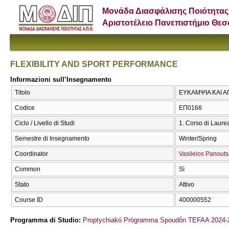
Μονάδα Διασφάλισης Ποιότητας
Αριστοτέλειο Πανεπιστήμιο Θε
FLEXIBILITY AND SPORT PERFORMANCE
Informazioni sull’Insegnamento
Titolo
ΕΥΚΑΜΨΙΑ ΚΑΙ Α
Codice
ΕΠ0166
Ciclo / Livello di Studi
1. Corso di Laure
Semestre di Insegnamento
Winter/Spring
Coordinator
Vasileios Panout
Common
Sì
Stato
Attivo
Course ID
400000552
Programma di Studio:
Proptychiakó Prógramma Spoudṓn TEFAA 2024-