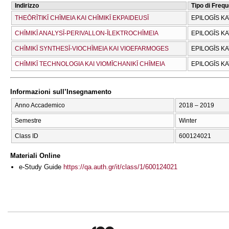
Indirizzo
Tipo di Freq
THEŌRĪTIKĪ CΗĪMEIA KAI CΗĪMIKĪ EKPAIDEUSĪ
EPILOGĪS K
CΗĪMIKĪ ANALYSĪ-PERIVALLON-ĪLEKTROCΗĪMEIA
EPILOGĪS K
CΗĪMIKĪ SYNTHESĪ-VIOCΗĪMEIA KAI VIOEFARMOGES
EPILOGĪS K
CΗĪMIKĪ TECΗNOLOGIA KAI VIOMĪCΗANIKĪ CΗĪMEIA
EPILOGĪS K
Informazioni sull’Insegnamento
Anno Accademico
2018 – 2019
Semestre
Winter
Class ID
600124021
Materiali Online
e-Study Guide
https://qa.auth.gr/it/class/1/600124021