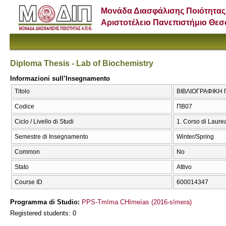
Μονάδα Διασφάλισης Ποιότητας
Αριστοτέλειο Πανεπιστήμιο Θε
Diploma Thesis - Lab of Biochemistry
Informazioni sull’Insegnamento
Titolo
ΒΙΒΛΙΟΓΡΑΦΙΚΗ Π
Codice
ΠΒ07
Ciclo / Livello di Studi
1. Corso di Laure
Semestre di Insegnamento
Winter/Spring
Common
No
Stato
Attivo
Course ID
600014347
Programma di Studio:
PPS-Tmīma CΗīmeías (2016-sīmera)
Registered students: 0