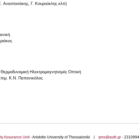
. Αναστασάκης, Γ. Κουρούκλης κλπ)
ανική
ριάκος
ή Θερμοδυναμική Ηλεκτρομαγνητισμός Οπτική
Επιμ. Κ.Ν. Παπανικόλας
ty Assurance Unit
- Aristotle University of Thessaloniki |
qms@auth.gr
- 23109