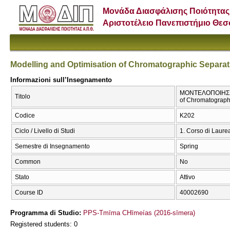
Μονάδα Διασφάλισης Ποιότητας
Αριστοτέλειο Πανεπιστήμιο Θε
Modelling and Optimisation of Chromatographic Separat
Informazioni sull’Insegnamento
ΜΟΝΤΕΛΟΠΟΙΗΣΗ 
Titolo
of Chromatograph
Codice
Κ202
Ciclo / Livello di Studi
1. Corso di Laure
Semestre di Insegnamento
Spring
Common
No
Stato
Attivo
Course ID
40002690
Programma di Studio:
PPS-Tmīma CΗīmeías (2016-sīmera)
Registered students: 0