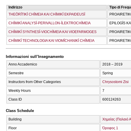
Indirizzo
Tipo di Freq
THEŌRĪTIKĪ CΗĪMEIA KAI CΗĪMIKĪ EKPAIDEUSĪ
PROAIRETIK
CΗĪMIKĪ ANALYSĪ-PERIVALLON-ĪLEKTROCΗĪMEIA
EPILOGĪS K
CΗĪMIKĪ SYNTHESĪ-VIOCΗĪMEIA KAI VIOEFARMOGES
PROAIRETIK
CΗĪMIKĪ TECΗNOLOGIA KAI VIOMĪCΗANIKĪ CΗĪMEIA
PROAIRETIK
Informazioni sull’Insegnamento
Anno Accademico
2018 – 2019
Semestre
Spring
Instructors from Other Categories
Chrysostomi Zisi
Weekly Hours
7
Class ID
600124263
Class Schedule
Building
Χημείας (Παλαιό Α
Floor
Όροφος 1