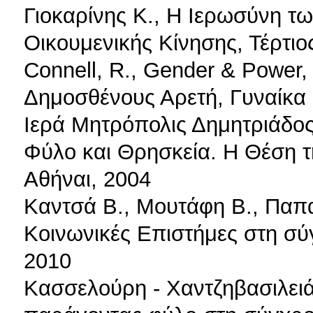
Γιοκαρίνης Κ., Η Ιερωσύνη τω
Οικουμενικής Κίνησης, Τέρτιο
Connell, R., Gender & Power,
Δημοσθένους Αρετή, Γυναίκα 
Ιερά Μητρόπολις Δημητριάδο
Φύλο και Θρησκεία. Η Θέση τη
Αθήναι, 2004
Καντσά Β., Μουτάφη Β., Παπατ
Κοινωνικές Επιστήμες στη σύ
2010
Κασσελούρη - Χαντζηβασιλειά