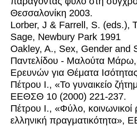
παράγοντας φύλο στη σύγχρον
Θεσσαλονίκη 2003.
Lorber, J & Farrell, S. (eds.)
Sage, Newbury Park 1991
Oakley, A., Sex, Gender and S
Παντελίδου - Μαλούτα Μάρω, 
Ερευνών για Θέματα Ισότητα
Πέτρου Ι., «Το γυναικείο ζήτ
ΕΕΘΣΘ 10 (2000) 221-237.
Πέτρου Ι., «Φύλο, κοινωνικοί
ελληνική πραγματικότητα», Ε