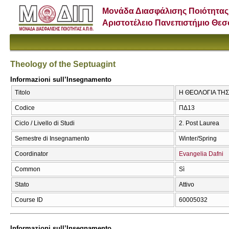
Μονάδα Διασφάλισης Ποιότητας
Αριστοτέλειο Πανεπιστήμιο Θε
Theology of the Septuagint
Informazioni sull’Insegnamento
Titolo
Η ΘΕΟΛΟΓΙΑ ΤΗΣ 
Codice
ΠΔ13
Ciclo / Livello di Studi
2. Post Laurea
Semestre di Insegnamento
Winter/Spring
Coordinator
Evangelia Dafni
Common
Sì
Stato
Attivo
Course ID
60005032
Informazioni sull’Insegnamento