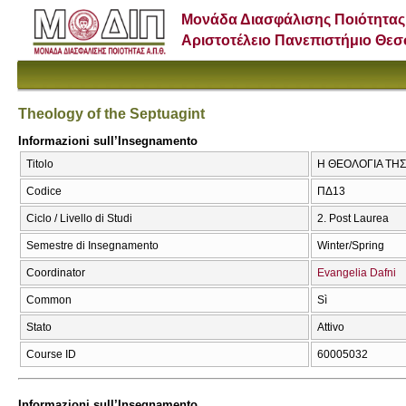
Μονάδα Διασφάλισης Ποιότητας
Αριστοτέλειο Πανεπιστήμιο Θε
Theology of the Septuagint
Informazioni sull’Insegnamento
Titolo
Η ΘΕΟΛΟΓΙΑ ΤΗΣ 
Codice
ΠΔ13
Ciclo / Livello di Studi
2. Post Laurea
Semestre di Insegnamento
Winter/Spring
Coordinator
Evangelia Dafni
Common
Sì
Stato
Attivo
Course ID
60005032
Informazioni sull’Insegnamento