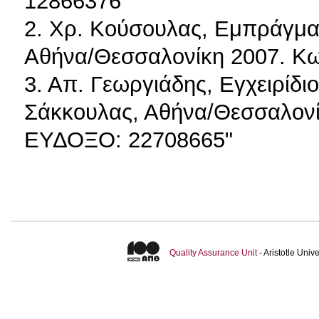
12866376
2. Χρ. Κούσουλας, Εμπράγματο
Αθήνα/Θεσσαλονίκη 2007. Κω
3. Απ. Γεωργιάδης, Εγχειρίδι
Σάκκουλας, Αθήνα/Θεσσαλονί
ΕΥΔΟΞΟ: 22708665"
Quality Assurance Unit
- Aristotle Uni