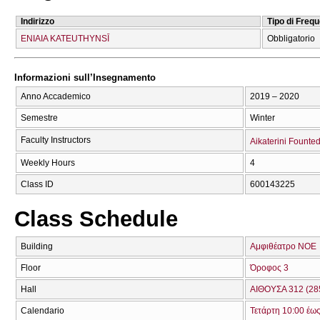
Indirizzo
Tipo di Freq
ENIAIA KATEUTHYNSĪ
Obbligatorio
Informazioni sull’Insegnamento
Anno Accademico
2019 – 2020
Semestre
Winter
Faculty Instructors
Aikaterini Founte
Weekly Hours
4
Class ID
600143225
Class Schedule
Building
Αμφιθέατρο ΝΟΕ
Floor
Όροφος 3
Hall
ΑΙΘΟΥΣΑ 312 (28
Calendario
Τετάρτη 10:00 έω