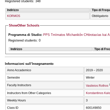
Registered students: 348
Indirizzo
Tipo di Freq
KORMOS
Obbligatorio
Show
Other Schools
Programma di Studio:
PPS Tmīmatos Mīchanikṓn CΗōrotaxías kai An
Registered students: 0
Indirizzo
Tipo di Fr
Informazioni sull’Insegnamento
Anno Accademico
2019 – 2020
Semestre
Winter
Faculty Instructors
Vasileios Rothos
Instructors from Other Categories
Konstantinos Kalo
Weekly Hours
3
Class ID
600149850