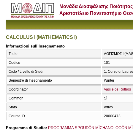
Μονάδα Διασφάλισης Ποιότητας
Αριστοτέλειο Πανεπιστήμιο Θε
CALCULUS I (MATHEMATICS I)
Informazioni sull’Insegnamento
Titolo
ΛΟΓΙΣΜΟΣ Ι (ΜΑΘ
Codice
101
Ciclo / Livello di Studi
1. Corso di Laure
Semestre di Insegnamento
Winter
Coordinator
Vasileios Rothos
Common
Sì
Stato
Attivo
Course ID
20000473
Programma di Studio:
PROGRAMMA SPOUDŌN MĪCΗANOLOGŌN MĪ