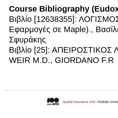
Course Bibliography (Eudo
Βιβλίο [12638355]: ΛΟΓΙΣΜ
Εφαρμογές σε Maple)., Βασίλ
Σφυράκης
Βιβλίο [25]: ΑΠΕΙΡΟΣΤΙΚΟΣ
WEIR M.D., GIORDANO F.R
Quality Assurance Unit
- Aristotle Uni