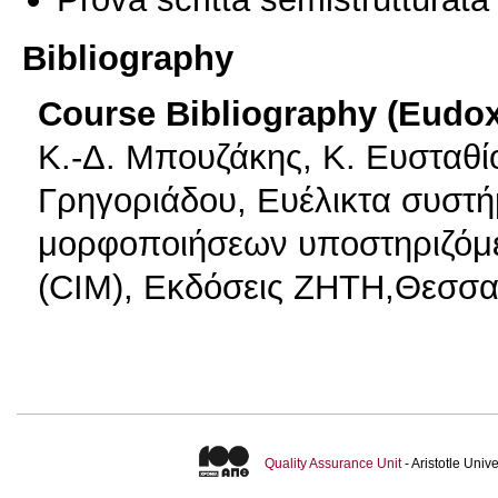
Bibliography
Course Bibliography (Eudo
Κ.-Δ. Μπουζάκης, Κ. Ευσταθίο
Γρηγοριάδου, Ευέλικτα συστ
μορφοποιήσεων υποστηριζόμε
(CIM), Εκδόσεις ΖΗΤΗ,Θεσσα
Quality Assurance Unit
- Aristotle Uni