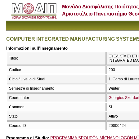
Μονάδα Διασφάλισης Ποιότητας
Αριστοτέλειο Πανεπιστήμιο Θε
COMPUTER INTEGRATED MANUFACTURING SYSTEMS 
Informazioni sull’Insegnamento
ΕΥΕΛΙΚΤΑ ΣΥΣΤ
Titolo
INTEGRATED MA
Codice
203
Ciclo / Livello di Studi
1. Corso di Laure
Semestre di Insegnamento
Winter
Coordinator
Georgios Skordar
Common
Sì
Stato
Attivo
Course ID
20000424
Programma di Studio:
PROGRAMMA SPOUDŌN MĪCΗANOLOGŌN MĪ