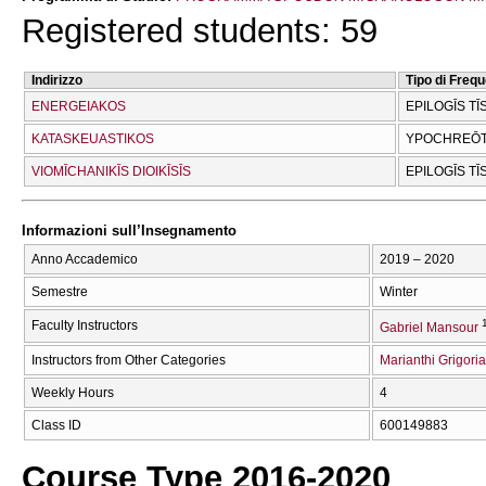
Registered students: 59
Indirizzo
Tipo di Freq
ENERGEIAKOS
EPILOGĪS TĪ
KATASKEUASTIKOS
YPOCΗREŌT
VIOMĪCΗANIKĪS DIOIKĪSĪS
EPILOGĪS TĪ
Informazioni sull’Insegnamento
Anno Accademico
2019 – 2020
Semestre
Winter
Faculty Instructors
Gabriel Mansour
Instructors from Other Categories
Marianthi Grigori
Weekly Hours
4
Class ID
600149883
Course Type 2016-2020