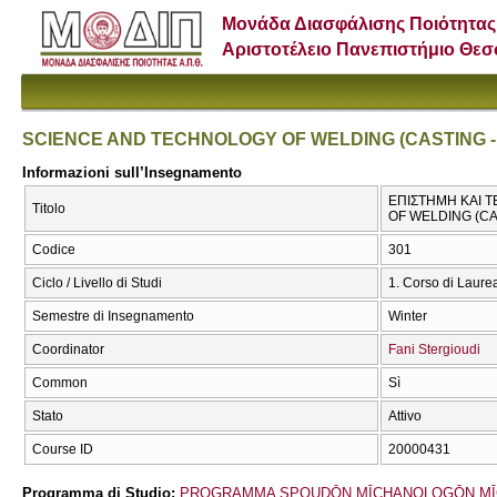
Μονάδα Διασφάλισης Ποιότητας
Αριστοτέλειο Πανεπιστήμιο Θε
SCIENCE AND TECHNOLOGY OF WELDING (CASTING -
Informazioni sull’Insegnamento
ΕΠΙΣΤΗΜΗ ΚΑΙ 
Titolo
OF WELDING (CA
Codice
301
Ciclo / Livello di Studi
1. Corso di Laure
Semestre di Insegnamento
Winter
Coordinator
Fani Stergioudi
Common
Sì
Stato
Attivo
Course ID
20000431
Programma di Studio:
PROGRAMMA SPOUDŌN MĪCΗANOLOGŌN MĪ