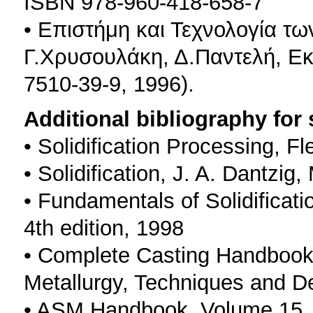
ISBN 978-960-418-658-7
• Επιστήμη και Τεχνολογία τ
Γ.Χρυσουλάκη, Δ.Παντελή, Ε
7510-39-9, 1996).
Additional bibliography for
• Solidification Processing, F
• Solidification, J. A. Dantzi
• Fundamentals of Solidificati
4th edition, 1998
• Complete Casting Handbook
Metallurgy, Techniques and De
• ASM Handbook, Volume 15, 