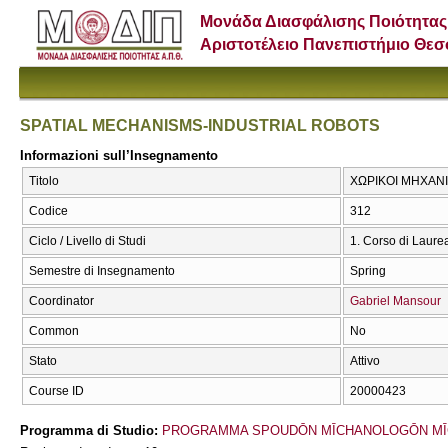
Μονάδα Διασφάλισης Ποιότητας
Αριστοτέλειο Πανεπιστήμιο Θε
SPATIAL MECHANISMS-INDUSTRIAL ROBOTS
Informazioni sull’Insegnamento
Titolo
ΧΩΡΙΚΟΙ ΜΗΧΑΝΙ
Codice
312
Ciclo / Livello di Studi
1. Corso di Laure
Semestre di Insegnamento
Spring
Coordinator
Gabriel Mansour
Common
No
Stato
Attivo
Course ID
20000423
Programma di Studio:
PROGRAMMA SPOUDŌN MĪCΗANOLOGŌN MĪ