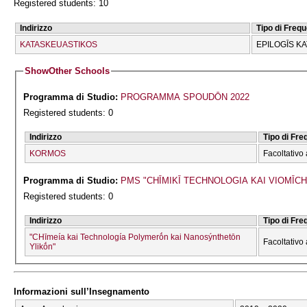
Registered students: 10
Indirizzo
Tipo di Freq
KATASKEUASTIKOS
EPILOGĪS K
Show
Other Schools
Programma di Studio:
PROGRAMMA SPOUDŌN 2022
Registered students: 0
Indirizzo
Tipo di Fr
KORMOS
Facoltativo 
Programma di Studio:
PMS "CΗĪMIKĪ TECΗNOLOGIA KAI VIOMĪ
Registered students: 0
Indirizzo
Tipo di Fr
"CΗīmeía kai Technología Polymerṓn kai Nanosýnthetōn
Facoltativo 
Ylikṓn"
Informazioni sull’Insegnamento