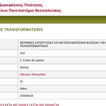
Διασφάλισης Ποιότητας
έλειο Πανεπιστήμιο Θεσσαλονίκης
SE TRANSFORMATIONS
ΘΕΡΜΙΚΕΣ ΚΑΤΕΡΓΑΣΙΕΣ ΚΑΙ ΜΕΤΑΣΧΗΜΑΤΙΣΜΟΙ ΦΑΣΕΩΝ / H
TRANSFORMATIONS
334
1. Corso di Laurea
Spring
Nikolaos Michailidis
Sì
Attivo
20000429
OUDŌN MĪCΗANOLOGŌN MĪCΗANIKŌN