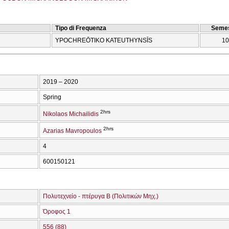
Tipo di Frequenza
Semes
YPOCΗREŌTIKO KATEUTHYNSĪS
10
2019 – 2020
Spring
2hrs
Nikolaos Michailidis
2hrs
Azarias Mavropoulos
4
600150121
Πολυτεχνείο - πτέρυγα Β (Πολιτικών Μηχ.)
Όροφος 1
556 (88)