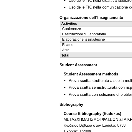
Uso delle TIC nella didattica laborator
Uso delle TIC nella comunicazione co
Organizzazione dell’Insegnamento
Activities
Conferenze
Esercitazioni di Laboratorio
Elaborazione tesina/tesine
Esame
Altro
Total
Student Assessment
Student Assessment methods
Prova scritta strutturata a scelta mult
Prova scritta semistrutturata con ris
Prova scritta con soluzione di proble
Bibliography
Course Bibliography (Eudoxus)
ΜΕΤΑΣΧΗΜΑΤΙΣΜΟΙ ΦΑΣΕΩΝ ΣΤΑ Κ
Κωδικός Βιβλίου στον Εύδοξο: 8733
Έκδοση: 1/2009