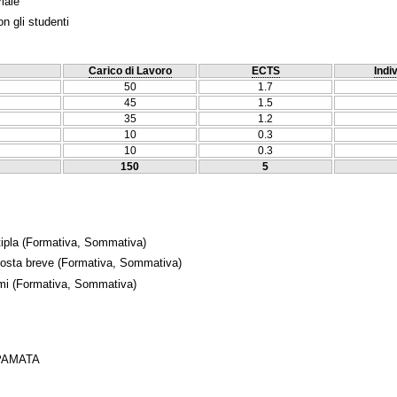
iale
n gli studenti
Carico di Lavoro
ECTS
Indi
50
1.7
45
1.5
35
1.2
10
0.3
10
0.3
150
5
ipla
(Formativa, Sommativa)
posta breve
(Formativa, Sommativa)
mi
(Formativa, Sommativa)
ΡΑΜΑΤΑ