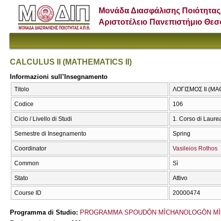
Μονάδα Διασφάλισης Ποιότητας
Αριστοτέλειο Πανεπιστήμιο Θε
CALCULUS II (MATHEMATICS II)
Informazioni sull’Insegnamento
Titolo
ΛΟΓΙΣΜΟΣ ΙΙ (ΜΑ
Codice
106
Ciclo / Livello di Studi
1. Corso di Laure
Semestre di Insegnamento
Spring
Coordinator
Vasileios Rothos
Common
Sì
Stato
Attivo
Course ID
20000474
Programma di Studio:
PROGRAMMA SPOUDŌN MĪCΗANOLOGŌN MĪ