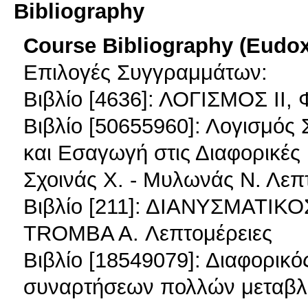
Bibliography
Course Bibliography (Eudo
Επιλογές Συγγραμμάτων:
Βιβλίο [4636]: ΛΟΓΙΣΜΟΣ ΙΙ,
Βιβλίο [50655960]: Λογισμό
και Εσαγωγή στις Διαφορικές
Σχοινάς Χ. - Μυλωνάς Ν. Λεπ
Βιβλίο [211]: ΔΙΑΝΥΣΜΑΤΙΚ
TROMBA A. Λεπτομέρειες
Βιβλίο [18549079]: Διαφορικό
συναρτήσεων πολλών μεταβλ