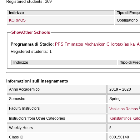
Registered students: 369
Indirizzo
Tipo di Freq
KORMOS
Obbligatorio
Show
Other Schools
Programma di Studio:
PPS Tmīmatos Mīchanikṓn CΗōrotaxías kai An
Registered students: 1
Indirizzo
Tipo di Fr
Informazioni sull’Insegnamento
Anno Accademico
2019 – 2020
Semestre
Spring
Faculty Instructors
Vasileios Rothos
Instructors from Other Categories
Konstantinos Kalo
Weekly Hours
5
Class ID
600150140