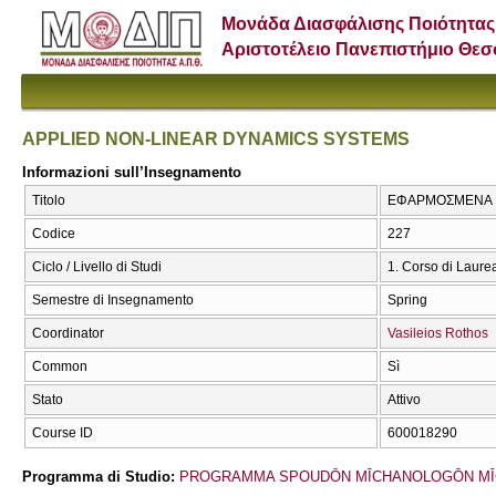
Μονάδα Διασφάλισης Ποιότητας
Αριστοτέλειο Πανεπιστήμιο Θε
APPLIED NON-LINEAR DYNAMICS SYSTEMS
Informazioni sull’Insegnamento
Titolo
ΕΦΑΡΜΟΣΜΕΝΑ Μ
Codice
227
Ciclo / Livello di Studi
1. Corso di Laure
Semestre di Insegnamento
Spring
Coordinator
Vasileios Rothos
Common
Sì
Stato
Attivo
Course ID
600018290
Programma di Studio:
PROGRAMMA SPOUDŌN MĪCΗANOLOGŌN MĪ