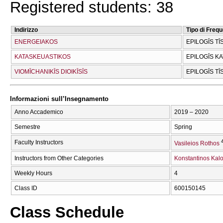
Registered students: 38
Indirizzo
Tipo di Freq
ENERGEIAKOS
EPILOGĪS TĪ
KATASKEUASTIKOS
EPILOGĪS K
VIOMĪCΗANIKĪS DIOIKĪSĪS
EPILOGĪS TĪ
Informazioni sull’Insegnamento
Anno Accademico
2019 – 2020
Semestre
Spring
Faculty Instructors
Vasileios Rothos
Instructors from Other Categories
Konstantinos Kalo
Weekly Hours
4
Class ID
600150145
Class Schedule