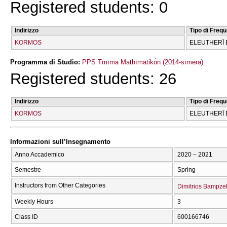
Registered students: 0
Indirizzo
Tipo di Freq
KORMOS
ELEUTHERĪ 
Programma di Studio:
PPS Tmīma Mathīmatikṓn (2014-sīmera)
Registered students: 26
Indirizzo
Tipo di Freq
KORMOS
ELEUTHERĪ 
Informazioni sull’Insegnamento
Anno Accademico
2020 – 2021
Semestre
Spring
Instructors from Other Categories
Dimitrios Bampzel
Weekly Hours
3
Class ID
600166746