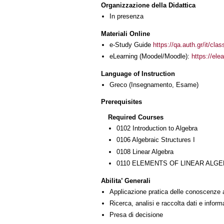
Organizzazione della Didattica
In presenza
Materiali Online
e-Study Guide
https://qa.auth.gr/it/cl
eLearning (Moodel/Moodle):
https://ele
Language of Instruction
Greco
(Insegnamento, Esame)
Prerequisites
Required Courses
0102 Introduction to Algebra
0106 Algebraic Structures I
0108 Linear Algebra
0110 ELEMENTS OF LINEAR ALG
Abilita’ Generali
Applicazione pratica delle conoscenze 
Ricerca, analisi e raccolta dati e inform
Presa di decisione