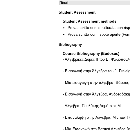
Total
Student Assessment
Student Assessment methods
Prova scritta semistrutturata con ris
Prova scritta con rispote aperte
(Form
Bibliography
Course Bibliography (Eudoxus)
- Αλγεβρικές Δομές II του Ε. Ψωμόπουλ
- Εισαγωγή στην Άλγεβρα του J. Fraleig
- Μία εισαγωγή στην άλγεβρα, Βάρσος 
- Εισαγωγή στην Άλγεβρα, Ανδρεαδάκ
- Άλγεβρα, Πουλάκης Δημήτριος Μ.
- Επανάληψη στην Άλγεβρα, Michael H
- Μία Εισαγωγή στη Βασική Αλγεβρα [ele