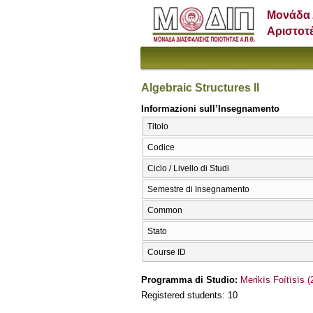
Μονάδα 
Αριστοτ
Algebraic Structures II
Informazioni sull’Insegnamento
Titolo
Codice
Ciclo / Livello di Studi
Semestre di Insegnamento
Common
Stato
Course ID
Programma di Studio:
Merikīs Foítīsīs 
Registered students: 10