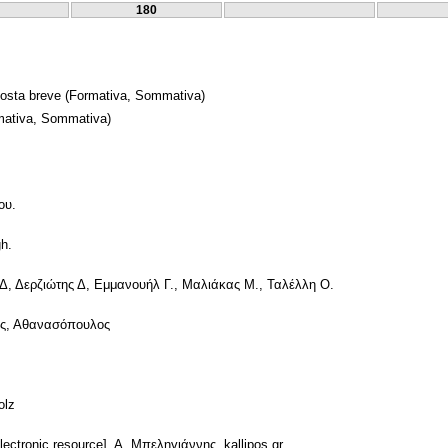
180
posta breve
(Formativa, Sommativa)
ativa, Sommativa)
ου.
h.
Δ, Δερζιώτης Δ, Εμμανουήλ Γ., Μαλιάκας Μ., Ταλέλλη Ο.
ης, Αθανασόπουλος
olz
ctronic resource], Α. Μπεληγιάννης, kallipos.gr