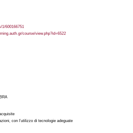
ass/1/600166751
arning.auth.gr/course/view.php?id=6522
EBRA
acquisite
azioni, con l’utilizzo di tecnologie adeguate