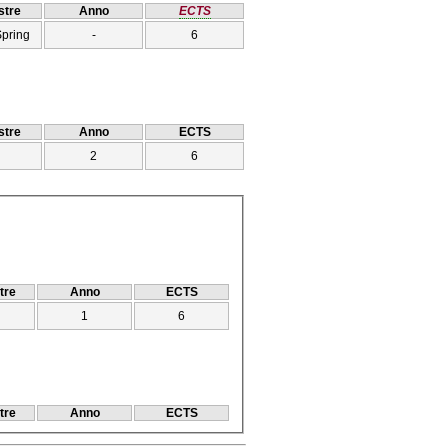
tre
Anno
ECTS
Spring
-
6
tre
Anno
ECTS
2
6
tre
Anno
ECTS
1
6
tre
Anno
ECTS