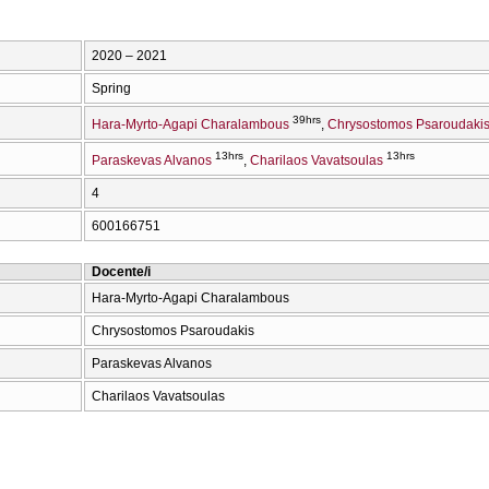
2020 – 2021
Spring
39hrs
Hara-Myrto-Agapi Charalambous
Chrysostomos Psaroudaki
13hrs
13hrs
Paraskevas Alvanos
Charilaos Vavatsoulas
4
600166751
Docente/i
Hara-Myrto-Agapi Charalambous
Chrysostomos Psaroudakis
Paraskevas Alvanos
Charilaos Vavatsoulas