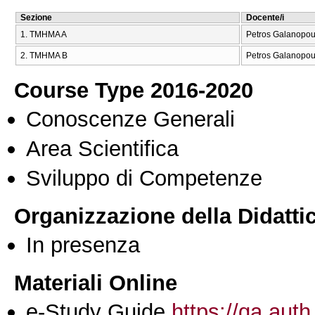
Sezione
Docente/i
1. ΤΜΗΜΑ Α
Petros Galanopou
2. ΤΜΗΜΑ Β
Petros Galanopou
Course Type 2016-2020
Conoscenze Generali
Area Scientifica
Sviluppo di Competenze
Organizzazione della Didatti
In presenza
Materiali Online
e-Study Guide
https://qa.auth