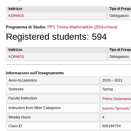
Indirizzo
Tipo di Freq
KORMOS
Obbligatorio
Programma di Studio:
PPS Tmīma Mathīmatikṓn (2014-sīmera)
Registered students: 594
Indirizzo
Tipo di Freq
KORMOS
Obbligatorio
Informazioni sull’Insegnamento
Anno Accademico
2020 – 2021
Semestre
Spring
Faculty Instructors
Petros Galanopou
Instructors from Other Categories
Ioannis Tanoudis
Weekly Hours
4
Class ID
600166754