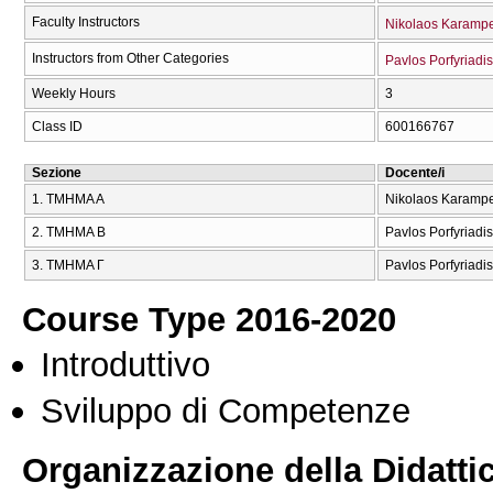
Faculty Instructors
Nikolaos Karampe
Instructors from Other Categories
Pavlos Porfyriadis
Weekly Hours
3
Class ID
600166767
Sezione
Docente/i
1. ΤΜΗΜΑ Α
Nikolaos Karampe
2. ΤΜΗΜΑ Β
Pavlos Porfyriadis
3. ΤΜΗΜΑ Γ
Pavlos Porfyriadis
Course Type 2016-2020
Introduttivo
Sviluppo di Competenze
Organizzazione della Didatti