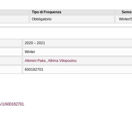
Tipo di Frequenza
Semes
Obbligatorio
Winter/
2020 – 2021
Winter
Alkmini Paka
Athina Vitopoulou
600182701
ass/1/600182701