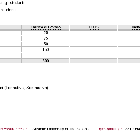
n gli studenti
 studenti
Carico di Lavoro
ECTS
Indi
25
75
50
150
300
mi
(Formativa, Sommativa)
ty Assurance Unit
- Aristotle University of Thessaloniki |
qms@auth.gr
- 23109