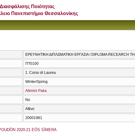
Διασφάλισης Ποιότητας
έλειο Πανεπιστήμιο Θεσσαλονίκης
ΕΡΕΥΝΗΤΙΚΗ ΔΙΠΛΩΜΑΤΙΚΗ ΕΡΓΑΣΙΑ / DIPLOMA RECEARCH TH
ΠΤ0100
1. Corso di Laurea
Winter/Spring
Alkmini Paka
No
Attivo
20001981
OUDŌN 2020-21 EŌS SĪMERA