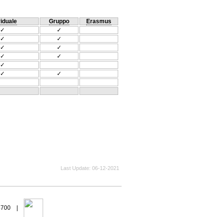
viduale
Gruppo
Erasmus
✓
✓
✓
✓
✓
✓
✓
✓
✓
✓
✓
Last Update
06-12-2021
94700 |