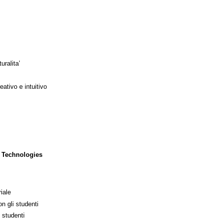
uralita’
ativo e intuitivo
 Technologies
iale
n gli studenti
 studenti