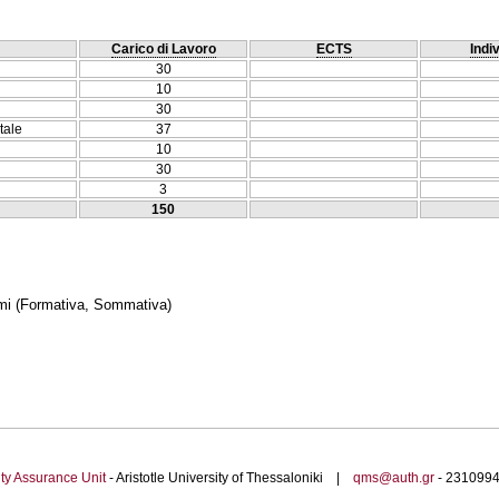
Carico di Lavoro
ECTS
Indi
30
10
30
tale
37
10
30
3
150
mi
(Formativa, Sommativa)
ty Assurance Unit
- Aristotle University of Thessaloniki |
qms@auth.gr
- 23109