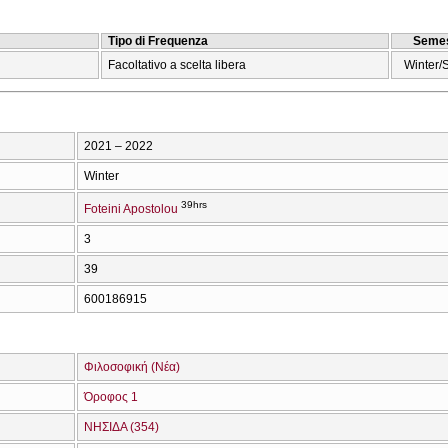
Tipo di Frequenza
Semes
Facoltativo a scelta libera
Winter/
2021 – 2022
Winter
39hrs
Foteini Apostolou
3
39
600186915
Φιλοσοφική (Νέα)
Όροφος 1
ΝΗΣΙΔΑ (354)