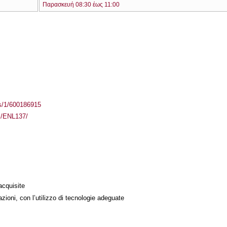
Παρασκευή 08:30 έως 11:00
ass/1/600186915
es/ENL137/
acquisite
azioni, con l’utilizzo di tecnologie adeguate