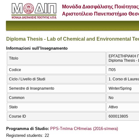
Μονάδα Διασφάλισης Ποιότητας
Αριστοτέλειο Πανεπιστήμιο Θε
Diploma Thesis - Lab of Chemical and Environmental T
Informazioni sull’Insegnamento
ΕΡΓΑΣΤΗΡΙΑΚΗ Π
Titolo
Diploma Thesis -
Codice
Π05
Ciclo / Livello di Studi
1. Corso di Laure
Semestre di Insegnamento
Winter/Spring
Common
No
Stato
Attivo
Course ID
600013805
Programma di Studio:
PPS-Tmīma CΗīmeías (2016-sīmera)
Registered students: 22