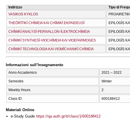
Indirizzo
Tipo di Freq
VASIKOS KYKLOS
PROAIRETIK
THEŌRĪTIKĪ CΗĪMEIA KAI CΗĪMIKĪ EKPAIDEUSĪ
EPILOGĪS K
CΗĪMIKĪ ANALYSĪ-PERIVALLON-ĪLEKTROCΗĪMEIA
EPILOGĪS K
CΗĪMIKĪ SYNTHESĪ-VIOCΗĪMEIA KAI VIOEFARMOGES
EPILOGĪS K
CΗĪMIKĪ TECΗNOLOGIA KAI VIOMĪCΗANIKĪ CΗĪMEIA
EPILOGĪS K
Informazioni sull’Insegnamento
Anno Accademico
2021 – 2022
Semestre
Winter
Weekly Hours
2
Class ID
600188412
Materiali Online
e-Study Guide
https://qa.auth.gr/it/class/1/600188412