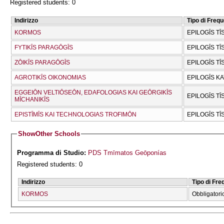
Registered students: 0
Indirizzo
Tipo di Freq
KORMOS
EPILOGĪS TĪ
FYTIKĪS PARAGŌGĪS
EPILOGĪS TĪ
ZŌIKĪS PARAGŌGĪS
EPILOGĪS TĪ
AGROTIKĪS OIKONOMIAS
EPILOGĪS K
EGGEIŌN VELTIŌSEŌN, EDAFOLOGIAS KAI GEŌRGIKĪS
EPILOGĪS TĪ
MĪCΗANIKĪS
EPISTĪMĪS KAI TECΗNOLOGIAS TROFIMŌN
EPILOGĪS TĪ
Show
Other Schools
Programma di Studio:
PDS Tmīmatos Geōponías
Registered students: 0
Indirizzo
Tipo di Fr
KORMOS
Obbligatori