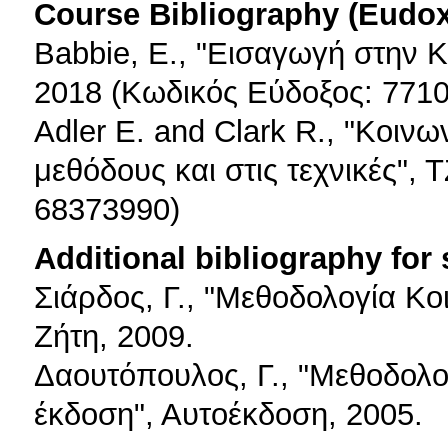
Course Bibliography (Eudo
Babbie, E., "Εισαγωγή στην Κ
2018 (Κωδικός Εύδοξος: 771
Adler E. and Clark R., "Κοινω
μεθόδους και στις τεχνικές",
68373990)
Additional bibliography for
Σιάρδος, Γ., "Μεθοδολογία Κο
Ζήτη, 2009.
Δαουτόπουλος, Γ., "Μεθοδολο
έκδοση", Αυτοέκδοση, 2005.