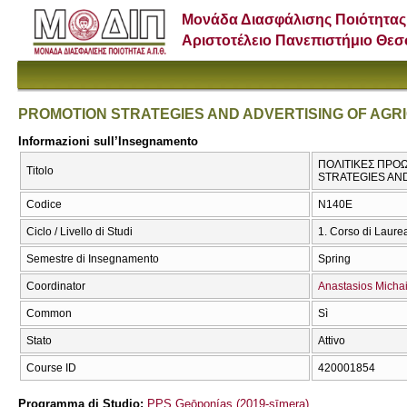
Μονάδα Διασφάλισης Ποιότητας
Αριστοτέλειο Πανεπιστήμιο Θε
PROMOTION STRATEGIES AND ADVERTISING OF AG
Informazioni sull’Insegnamento
ΠΟΛΙΤΙΚΕΣ ΠΡΟΩ
Titolo
STRATEGIES AN
Codice
Ν140Ε
Ciclo / Livello di Studi
1. Corso di Laure
Semestre di Insegnamento
Spring
Coordinator
Anastasios Michai
Common
Sì
Stato
Attivo
Course ID
420001854
Programma di Studio:
PPS Geōponías (2019-sīmera)