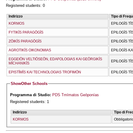
Registered students: 0
Indirizzo
Tipo di Freq
KORMOS
EPILOGĪS TĪ
FYTIKĪS PARAGŌGĪS
EPILOGĪS TĪ
ZŌIKĪS PARAGŌGĪS
EPILOGĪS TĪ
AGROTIKĪS OIKONOMIAS
EPILOGĪS K
EGGEIŌN VELTIŌSEŌN, EDAFOLOGIAS KAI GEŌRGIKĪS
EPILOGĪS TĪ
MĪCΗANIKĪS
EPISTĪMĪS KAI TECΗNOLOGIAS TROFIMŌN
EPILOGĪS TĪ
Show
Other Schools
Programma di Studio:
PDS Tmīmatos Geōponías
Registered students: 1
Indirizzo
Tipo di Fr
KORMOS
Obbligatori