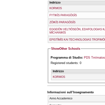
Indirizzo
KORMOS
FYTIKĪS PARAGŌGĪS
ZŌIKĪS PARAGŌGĪS
EGGEIŌN VELTIŌSEŌN, EDAFOLOGIAS K
MĪCΗANIKĪS
EPISTĪMĪS KAI TECΗNOLOGIAS TROFIM
Show
Other Schools
Programma di Studio:
PDS Tmīmatos
Registered students: 0
Indirizzo
KORMOS
Informazioni sull’Insegnamento
Anno Accademico