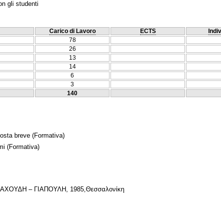
n gli studenti
Carico di Lavoro
ECTS
Indi
78
26
13
14
6
3
140
posta breve
(Formativa)
mi
(Formativa)
ΓΙΑΧΟΥΔΗ – ΓΙΑΠΟΥΛΗ, 1985,Θεσσαλονίκη