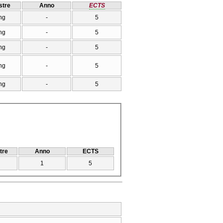
tre
Anno
ECTS
ng
-
5
ng
-
5
ng
-
5
ng
-
5
ng
-
5
tre
Anno
ECTS
1
5