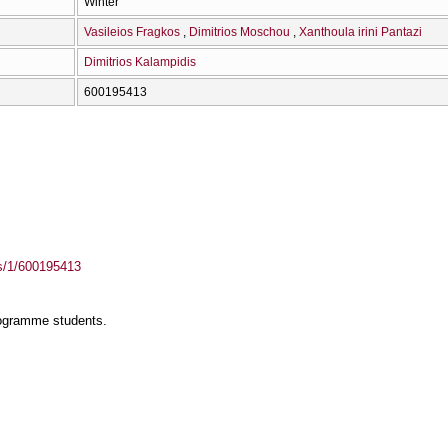
Winter
Vasileios Fragkos
Dimitrios Moschou
Xanthoula irini Pantazi
Dimitrios Kalampidis
600195413
ass/1/600195413
rogramme students.