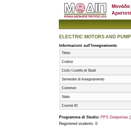
Μονάδα 
Αριστοτ
ELECTRIC MOTORS AND PUM
Informazioni sull’Insegnamento
Titolo
Codice
Ciclo / Livello di Studi
Semestre di Insegnamento
Common
Stato
Course ID
Programma di Studio:
PPS Geōponías (
Registered students: 0