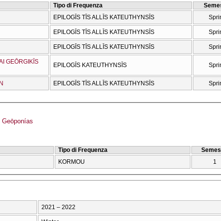
Tipo di Frequenza
Semes
EPILOGĪS TĪS ALLĪS KATEUTHYNSĪS
Spri
EPILOGĪS TĪS ALLĪS KATEUTHYNSĪS
Spri
EPILOGĪS TĪS ALLĪS KATEUTHYNSĪS
Spri
AI GEŌRGIKĪS
EPILOGĪS KATEUTHYNSĪS
Spri
ŌN
EPILOGĪS TĪS ALLĪS KATEUTHYNSĪS
Spri
 Geōponías
Tipo di Frequenza
Semes
KORMOU
1
2021 – 2022