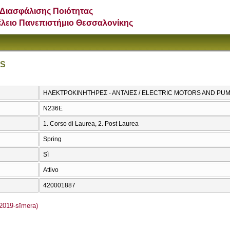
Διασφάλισης Ποιότητας
έλειο Πανεπιστήμιο Θεσσαλονίκης
PS
ΗΛΕΚΤΡΟΚΙΝΗΤΗΡΕΣ - ΑΝΤΛΙΕΣ / ELECTRIC MOTORS AND PU
Ν236Ε
1. Corso di Laurea, 2. Post Laurea
Spring
Sì
Attivo
420001887
2019-sīmera)