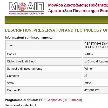
Μονάδα Διασφάλισης Ποιότητας
Αριστοτέλειο Πανεπιστήμιο Θε
DESCRIPTION, PRESERVATION AND TECHNOLOGY O
Informazioni sull’Insegnamento
ΠΕΡΙΓΡΑΦΗ ΣΥΝ
Titolo
TECHNOLOGY O
Codice
Ν405Υ
Ciclo / Livello di Studi
1. Corso di Laure
Semestre di Insegnamento
Winter
Common
Sì
Stato
Attivo
Course ID
420001926
Programma di Studio:
PPS Geōponías (2019-sīmera)
Registered students: 1