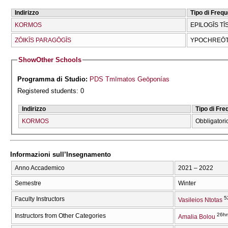
Indirizzo
Tipo di Freq
KORMOS
EPILOGĪS TĪ
ZŌIKĪS PARAGŌGĪS
YPOCΗREŌT
Show
Other Schools
Programma di Studio:
PDS Tmīmatos Geōponías
Registered students: 0
Indirizzo
Tipo di Fr
KORMOS
Obbligatori
Informazioni sull’Insegnamento
Anno Accademico
2021 – 2022
Semestre
Winter
5
Faculty Instructors
Vasileios Ntotas
26hr
Instructors from Other Categories
Amalia Bolou