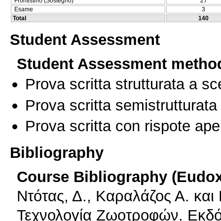
Frontistirio (Sostegno)
27
Esame
3
Total
140
Student Assessment
Student Assessment metho
Prova scritta strutturata a sc
Prova scritta semistrutturata
Prova scritta con rispote ape
Bibliography
Course Bibliography (Eudo
Ντότας, Δ., Καραλάζος Α. και
Τεχνολογία Ζωοτροφών. Εκδό