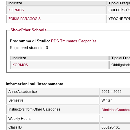
Indirizzo
Tipo di Freq
KORMOS
EPILOGĪS TĪ
ZŌIKĪS PARAGŌGĪS
YPOCΗREŌT
Show
Other Schools
Programma di Studio:
PDS Tmīmatos Geōponías
Registered students: 0
Indirizzo
Tipo di Fr
KORMOS
Obbligatori
Informazioni sull’Insegnamento
Anno Accademico
2021 – 2022
Semestre
Winter
Instructors from Other Categories
Dimitrios Gourdou
Weekly Hours
4
Class ID
600195461