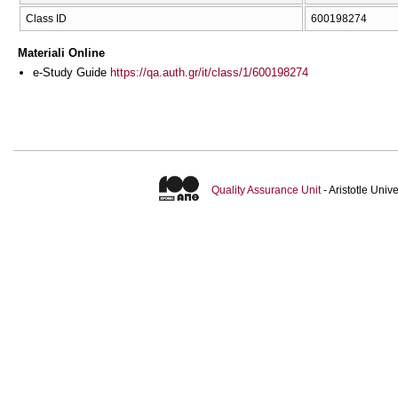
Class ID
600198274
Materiali Online
e-Study Guide
https://qa.auth.gr/it/class/1/600198274
Quality Assurance Unit
- Aristotle Uni