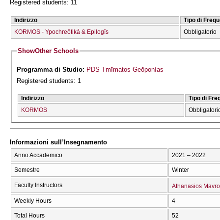
Registered students: 11
Indirizzo
Tipo di Freq
KORMOS - Ypochreōtiká & Epilogīs
Obbligatorio
Show
Other Schools
Programma di Studio:
PDS Tmīmatos Geōponías
Registered students: 1
Indirizzo
Tipo di Fr
KORMOS
Obbligatori
Informazioni sull’Insegnamento
Anno Accademico
2021 – 2022
Semestre
Winter
Faculty Instructors
Athanasios Mavro
Weekly Hours
4
Total Hours
52