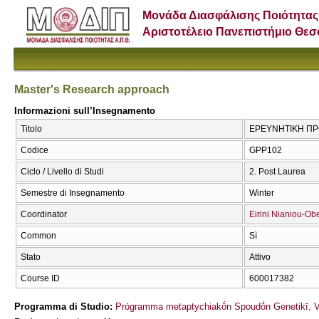
Μονάδα Διασφάλισης Ποιότητας
Αριστοτέλειο Πανεπιστήμιο Θε
Master's Research approach
Informazioni sull’Insegnamento
Titolo
ΕΡΕΥΝΗΤΙΚΗ ΠΡΟΣ
Codice
GPP102
Ciclo / Livello di Studi
2. Post Laurea
Semestre di Insegnamento
Winter
Coordinator
Eirini Nianiou-Ob
Common
Sì
Stato
Attivo
Course ID
600017382
Programma di Studio:
Prógramma metaptychiakṓn Spoudṓn Genetikī, Velt