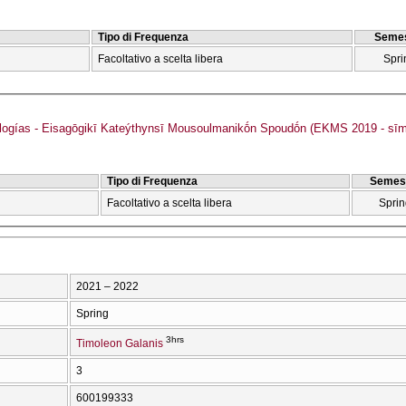
Tipo di Frequenza
Semes
Facoltativo a scelta libera
Spri
ogías - Eisagōgikī Kateýthynsī Mousoulmanikṓn Spoudṓn (EKMS 2019 - sīm
Tipo di Frequenza
Semes
Facoltativo a scelta libera
Sprin
2021 – 2022
Spring
3hrs
Timoleon Galanis
3
600199333