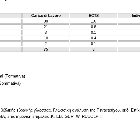
Carico di Lavoro
ECTS
Indi
39
1.6
21
0.8
3
0.1
10
0.4
2
0.1
75
3
mi
(Formativa)
 Sommativa)
α βιβλικής εβραϊκής γλώσσας, Γλωσσική ανάλυση της Πεντατεύχου, εκδ. Επί
, επιστημονική επιμέλεια:K. ELLIGER, W. RUDOLPH.