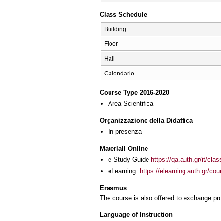
Class Schedule
Building
Floor
Hall
Calendario
Course Type 2016-2020
Area Scientifica
Organizzazione della Didattica
In presenza
Materiali Online
e-Study Guide
https://qa.auth.gr/it/cl
eLearning:
https://elearning.auth.gr/co
Erasmus
The course is also offered to exchange p
Language of Instruction