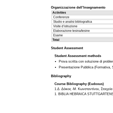
Organizzazione dell’Insegnamento
Activities
Conferenze
Studio e analisi bibliografica
Visite d’istruzione
Elaborazione tesina/tesine
Esame
Total
Student Assessment
Student Assessment methods
Prova scritta con soluzione di proble
Presentazione Pubblica
(Formativa,
Bibliography
Course Bibliography (Eudoxus)
1.Δ. Δόικος -Μ. Κωνσταντίνου, Στοιχεί
1. BIBLIA HEBRAICA STUTTGARTENSIA