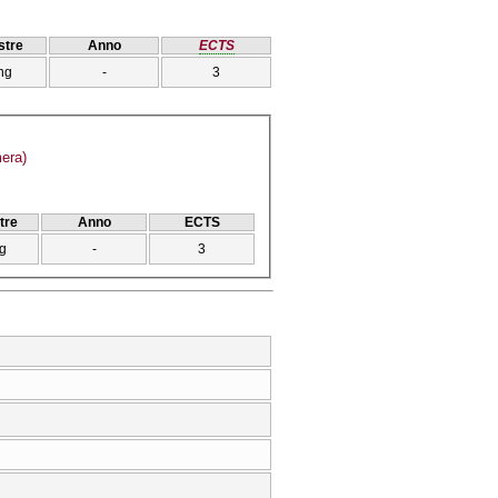
tre
Anno
ECTS
ng
-
3
era)
tre
Anno
ECTS
g
-
3