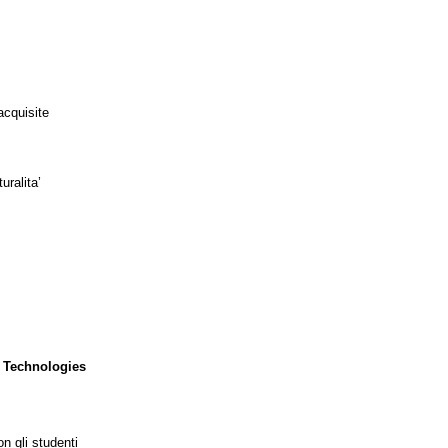
acquisite
uralita’
 Technologies
n gli studenti