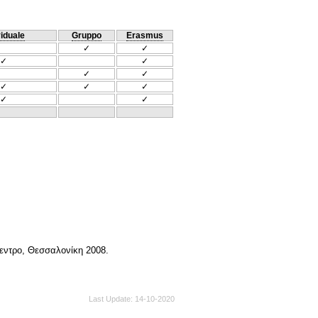
viduale
Gruppo
Erasmus
✓
✓
✓
✓
✓
✓
✓
✓
✓
✓
✓
κεντρο, Θεσσαλονίκη 2008.
Last Update
14-10-2020