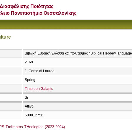
Διασφάλισης Ποιότητας
έλειο Πανεπιστήμιο Θεσσαλονίκης
lture
Βιβλική Εβραϊκή γλώσσα και πολιτισμός / Biblical Hebrew language
2169
1. Corso di Laurea
Spring
Timoleon Galanis
Sì
Attivo
600012758
S Tmīmatos THeologías (2023-2024)