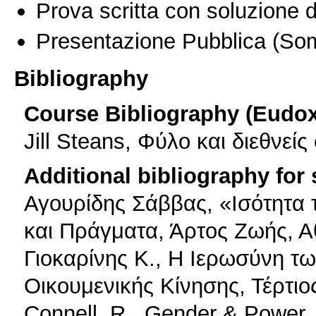
Prova scritta con soluzione d
Presentazione Pubblica
(Som
Bibliography
Course Bibliography (Eudo
Jill Steans, Φύλο και διεθνεί
Additional bibliography for
Αγουρίδης Σάββας, «Ισότητα
και Πράγματα, Άρτος Ζωής, Α
Γιοκαρίνης Κ., Η Ιερωσύνη τω
Οικουμενικής Κίνησης, Τέρτιο
Connell, R., Gender & Power,