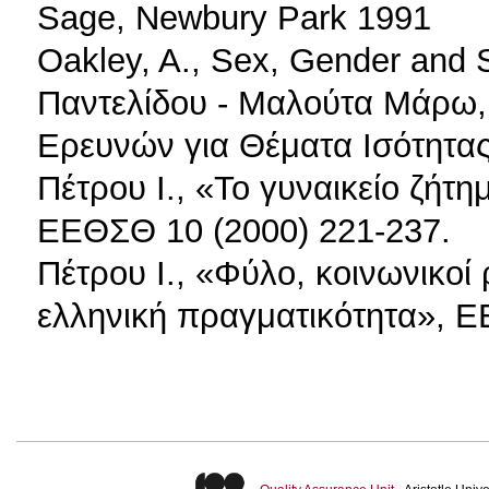
Sage, Newbury Park 1991
Oakley, A., Sex, Gender and S
Παντελίδου - Μαλούτα Μάρω, 
Ερευνών για Θέματα Ισότητα
Πέτρου Ι., «Το γυναικείο ζήτ
ΕΕΘΣΘ 10 (2000) 221-237.
Πέτρου Ι., «Φύλο, κοινωνικοί
ελληνική πραγματικότητα», Ε