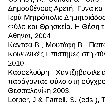
Δημοσθένους Αρετή, Γυναίκα 
Ιερά Μητρόπολις Δημητριάδο
Φύλο και Θρησκεία. Η Θέση τη
Αθήναι, 2004
Καντσά Β., Μουτάφη Β., Παπατ
Κοινωνικές Επιστήμες στη σύ
2010
Κασσελούρη - Χαντζηβασιλειά
παράγοντας φύλο στη σύγχρον
Θεσσαλονίκη 2003.
Lorber, J & Farrell, S. (eds.)