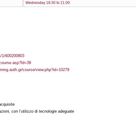
Wednesday 18:30 to 21:00
ss/1/600200803
r/course.asp?Id=39
arning.auth.gr/course/view.php?id=10279
acquisite
azioni, con l’utilizzo di tecnologie adeguate