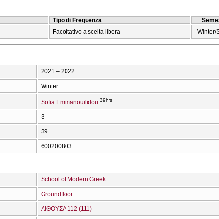
Tipo di Frequenza
Semes
Facoltativo a scelta libera
Winter/
2021 – 2022
Winter
39hrs
Sofia Emmanouilidou
3
39
600200803
School of Modern Greek
Groundfloor
ΑΙΘΟΥΣΑ 112 (111)