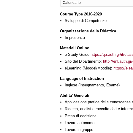
Calendario
Course Type 2016-2020
Sviluppo di Competenze
Organizzazione della Didattica
In presenza
Materiali Online
e-Study Guide
https://qa.auth.gr/it/cla
Sito del Dipartimento:
http://enl.auth.g
eLearning (Moodel/Moodle):
https://ele
Language of Instruction
Inglese
(Insegnamento, Esame)
Abilita’ Generali
Applicazione pratica delle conoscenze 
Ricerca, analisi e raccolta dati e inform
Presa di decisione
Lavoro autonomo
Lavoro in gruppo