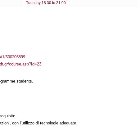
Tuesday 18:30 to 21:00
ass/1/600205899
uth.gr/course.asp?Id=23
rogramme students.
acquisite
azioni, con l’utilizzo di tecnologie adeguate