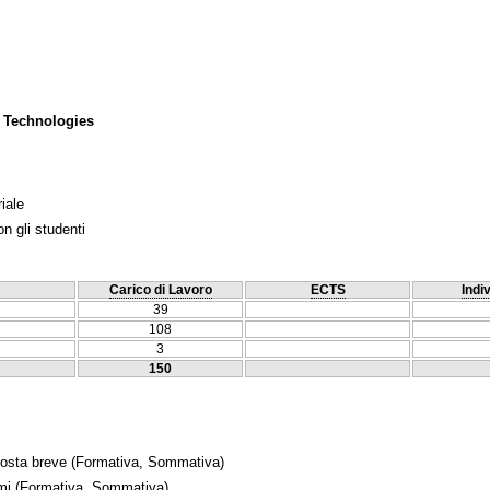
 Technologies
iale
n gli studenti
Carico di Lavoro
ECTS
Indi
39
108
3
150
posta breve
(Formativa, Sommativa)
mi
(Formativa, Sommativa)