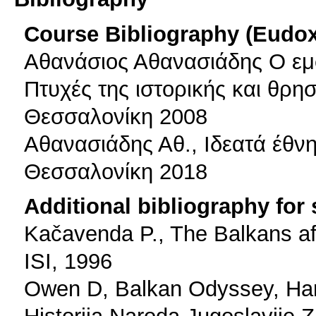
Course Bibliography (Eudo
Αθανάσιος Αθανασιάδης Ο εμ
Πτυχές της ιστορικής και θρησ
Θεσσαλονίκη 2008
Αθανασιάδης Αθ., Ιδεατά έθνη
Θεσσαλονίκη 2018
Additional bibliography for
Kačavenda P., The Balkans af
ISI, 1996
Owen D, Balkan Odyssey, Har