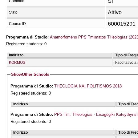
Sì
Common
Attivo
Stato
600015291
Course ID
Programma di Studio:
Anamorfōméno PPS Tmīmatos THeologías (2023
Registered students: 0
Indirizzo
Tipo di Freq
KORMOS
Facoltativo a 
Show
Other Schools
Programma di Studio:
THEOLOGIA KAI POLITISMOS 2018
Registered students: 0
Indirizzo
Tipo di Fr
Programma di Studio:
PPS Tm. THeologías - Eisagōgikī Kateýthyns
Registered students: 0
Indirizzo
Tipo di Fr