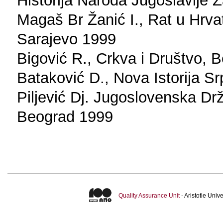
Historija Naroda Jugoslavije 
Magaš Br Žanić I., Rat u Hrva
Sarajevo 1999
Bigović R., Crkva i Društvo, 
Bataković D., Nova Istorija 
Piljević Dj. Jugoslovenska Dr
Beograd 1999
Quality Assurance Unit
- Aristotle Uni