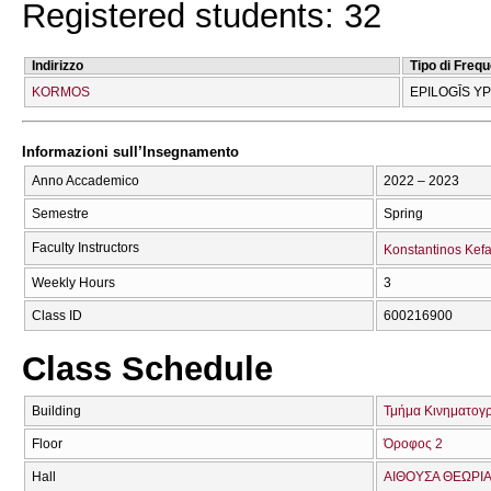
Registered students: 32
Indirizzo
Tipo di Freq
KORMOS
EPILOGĪS Y
Informazioni sull’Insegnamento
Anno Accademico
2022 – 2023
Semestre
Spring
Faculty Instructors
Konstantinos Kefa
Weekly Hours
3
Class ID
600216900
Class Schedule
Building
Τμήμα Κινηματογ
Floor
Όροφος 2
Hall
ΑΙΘΟΥΣΑ ΘΕΩΡΙΑ