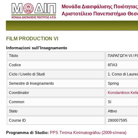
Μονάδα Διασφάλισης Ποιότητας
Αριστοτέλειο Πανεπιστήμιο Θε
FILM PRODUCTION VI
Informazioni sull’Insegnamento
Titolo
ΠΑΡΑΓΩΓΗ VI / 
Codice
8ΠΑ3
Ciclo / Livello di Studi
1. Corso di Laure
Semestre di Insegnamento
Spring
Coordinator
Konstantinos Kefa
Common
Sì
Stato
Attivo
Course ID
280007595
Programma di Studio:
PPS Tmīma Kinīmatográfou (2009-sīmera)