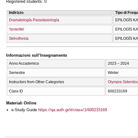
Registered students: 0
Indirizzo
Tipo di Freq
Dramatología-Parastasiología
EPILOGĪS K
Ypokritikī
EPILOGĪS K
Skīnothesía
EPILOGĪS K
Informazioni sull’Insegnamento
Anno Accademico
2023 – 2024
Semestre
Winter
Instructors from Other Categories
Olympia Siderido
Class ID
600233169
Materiali Online
e-Study Guide
https://qa.auth.gr/it/class/1/600233169