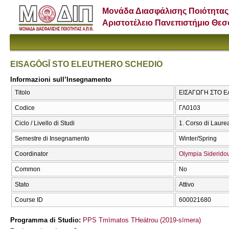
Μονάδα Διασφάλισης Ποιότητας
Αριστοτέλειο Πανεπιστήμιο Θε
EISAGŌGĪ STO ELEUTHERO SCΗEDIO
Informazioni sull’Insegnamento
Titolo
ΕΙΣΑΓΩΓΗ ΣΤΟ Ε
Codice
ΓΛ0103
Ciclo / Livello di Studi
1. Corso di Laure
Semestre di Insegnamento
Winter/Spring
Coordinator
Olympia Siderido
Common
No
Stato
Attivo
Course ID
600021680
Programma di Studio:
PPS Tmīmatos THeátrou (2019-sīmera)