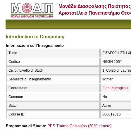
Μονάδα Διασφάλισης Ποιότητας
Αριστοτέλειο Πανεπιστήμιο Θε
Ιntroduction to Computing
Informazioni sull’Insegnamento
Titolo
ΕΙΣΑΓΩΓΗ ΣΤΗ ΧΡΗ
Codice
NGGN 105Y
Ciclo / Livello di Studi
1. Corso di Laure
Semestre di Insegnamento
Winter
Coordinator
Eleni Katragkou
Common
No
Stato
Attivo
Course ID
600019016
Programma di Studio:
PPS-Tmīma Geōlogías (2020-sīmera)