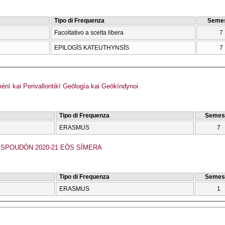
Tipo di Frequenza
Semes
Facoltativo a scelta libera
7
EPILOGĪS KATEUTHYNSĪS
7
ī kai Perivallontikī Geōlogía kai Geōkíndynoi
Tipo di Frequenza
Semes
ERASMUS
7
POUDŌN 2020-21 EŌS SĪMERA
Tipo di Frequenza
Semes
ERASMUS
1