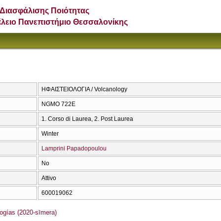
Διασφάλισης Ποιότητας
έλειο Πανεπιστήμιο Θεσσαλονίκης
ΗΦΑΙΣΤΕΙΟΛΟΓΙΑ / Volcanology
NGMO 722Ε
1. Corso di Laurea, 2. Post Laurea
Winter
Lamprini Papadopoulou
No
Attivo
600019062
gías (2020-sīmera)