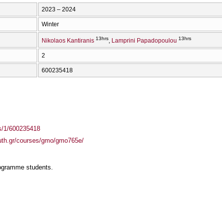
2023 – 2024
Winter
13hrs
13hrs
Nikolaos Kantiranis
Lamprini Papadopoulou
2
600235418
ass/1/600235418
auth.gr/courses/gmo/gmo765e/
rogramme students.