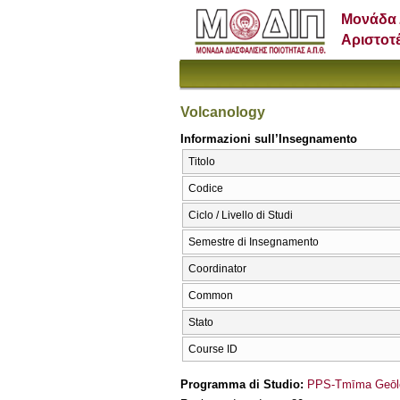
Μονάδα 
Αριστοτ
Volcanology
Informazioni sull’Insegnamento
Titolo
Codice
Ciclo / Livello di Studi
Semestre di Insegnamento
Coordinator
Common
Stato
Course ID
Programma di Studio:
PPS-Tmīma Geōlo