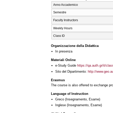
Anno Accademico
Semestre
Faculty Instructors
Weekly Hours
Class ID
Organizzazione della Didattica
In presenza
Materiali Online
e-Study Guide
https://qa.auth.gr/it/cl
Sito del Dipartimento:
http://www.geo.
Erasmus
The course is also offered to exchange p
Language of Instruction
Greco
(Insegnamento, Esame)
Inglese
(Insegnamento, Esame)