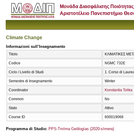
Μονάδα Διασφάλισης Ποιότητας
Αριστοτέλειο Πανεπιστήμιο Θε
Climate Change
Informazioni sull’Insegnamento
Titolo
ΚΛΙΜΑΤΙΚΕΣ ΜΕΤ
Codice
NGMC 732E
Ciclo / Livello di Studi
1. Corso di Laure
Semestre di Insegnamento
Winter
Coordinator
Konstantia Tolika
Common
No
Stato
Attivo
Course ID
600019066
Programma di Studio:
PPS-Tmīma Geōlogías (2020-sīmera)