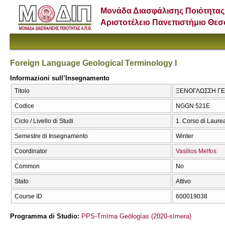
Μονάδα Διασφάλισης Ποιότητας
Αριστοτέλειο Πανεπιστήμιο Θε
Foreign Language Geological Terminology I
Informazioni sull’Insegnamento
Titolo
ΞΕΝΟΓΛΩΣΣΗ ΓΕΩΛ
Codice
NGGN 521Ε
Ciclo / Livello di Studi
1. Corso di Laure
Semestre di Insegnamento
Winter
Coordinator
Vasilios Melfos
Common
No
Stato
Attivo
Course ID
600019038
Programma di Studio:
PPS-Tmīma Geōlogías (2020-sīmera)