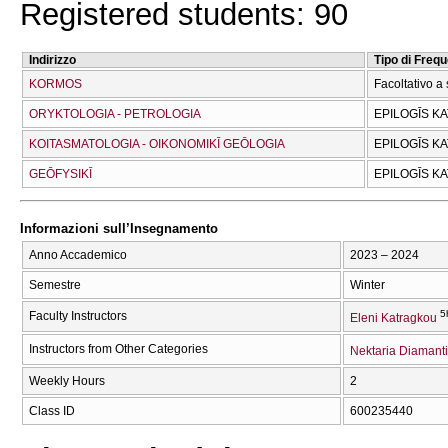
Registered students: 90
Indirizzo
Tipo di Freq
KORMOS
Facoltativo a 
ORYKTOLOGIA - PETROLOGIA
EPILOGĪS K
KOITASMATOLOGIA - OIKONOMIKĪ GEŌLOGIA
EPILOGĪS K
GEŌFYSIKĪ
EPILOGĪS K
Informazioni sull’Insegnamento
Anno Accademico
2023 – 2024
Semestre
Winter
5
Faculty Instructors
Eleni Katragkou
Instructors from Other Categories
Nektaria Diamanti
Weekly Hours
2
Class ID
600235440