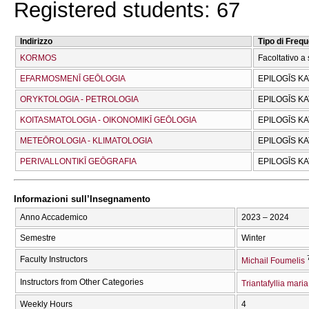
Registered students: 67
Indirizzo
Tipo di Freq
KORMOS
Facoltativo a 
EFARMOSMENĪ GEŌLOGIA
EPILOGĪS K
ORYKTOLOGIA - PETROLOGIA
EPILOGĪS K
KOITASMATOLOGIA - OIKONOMIKĪ GEŌLOGIA
EPILOGĪS K
METEŌROLOGIA - KLIMATOLOGIA
EPILOGĪS K
PERIVALLONTIKĪ GEŌGRAFIA
EPILOGĪS K
Informazioni sull’Insegnamento
Anno Accademico
2023 – 2024
Semestre
Winter
Faculty Instructors
Michail Foumelis
Instructors from Other Categories
Triantafyllia maria
Weekly Hours
4