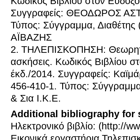
Κωδικός Βιβλίου στον Εύδοξο
Συγγραφείς: ΘΕΟΔΩΡΟΣ ΑΣΤΑ
Τύπος: Σύγγραμμα, Διαθέτη
ΑΪΒΑΖΗΣ
2. ΤΗΛΕΠΙΣΚΟΠΗΣΗ: Θεωρητι
ασκήσεις. Κωδικός Βιβλίου σ
έκδ./2014. Συγγραφείς: Καϊμά
456-410-1. Τύπος: Σύγγραμμα
& Σια Ι.Κ.Ε.
Additional bibliography for
Ηλεκτρονικό βιβλίο: (http://w
Εικονικά εργαστήρια Τηλεπισ