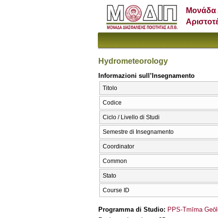
Μονάδα 
Αριστοτ
Hydrometeorology
Informazioni sull’Insegnamento
Titolo
Codice
Ciclo / Livello di Studi
Semestre di Insegnamento
Coordinator
Common
Stato
Course ID
Programma di Studio:
PPS-Tmīma Geōlo