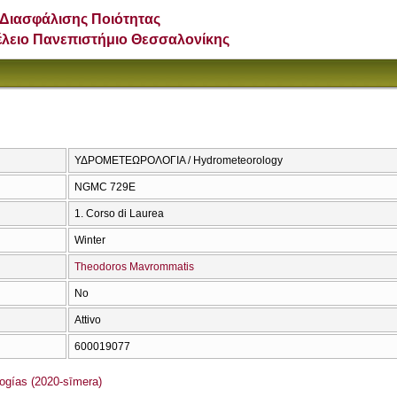
Διασφάλισης Ποιότητας
έλειο Πανεπιστήμιο Θεσσαλονίκης
ΥΔΡΟΜΕΤΕΩΡΟΛΟΓΙΑ / Hydrometeorology
NGMC 729E
1. Corso di Laurea
Winter
Theodoros Mavrommatis
No
Attivo
600019077
gías (2020-sīmera)