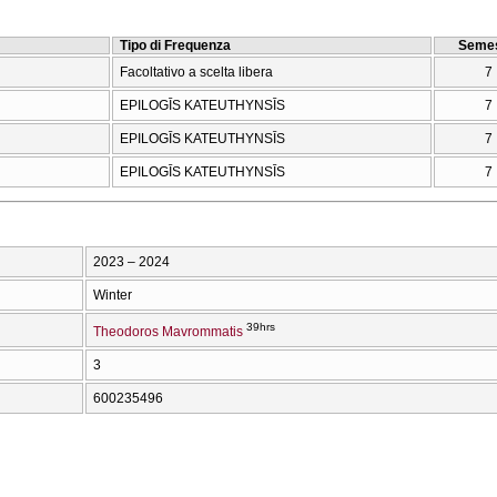
Tipo di Frequenza
Semes
Facoltativo a scelta libera
7
EPILOGĪS KATEUTHYNSĪS
7
EPILOGĪS KATEUTHYNSĪS
7
EPILOGĪS KATEUTHYNSĪS
7
2023 – 2024
Winter
39hrs
Theodoros Mavrommatis
3
600235496