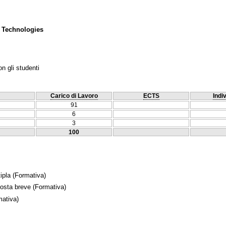
 Technologies
n gli studenti
Carico di Lavoro
ECTS
Indi
91
6
3
100
ipla
(Formativa)
posta breve
(Formativa)
ativa)