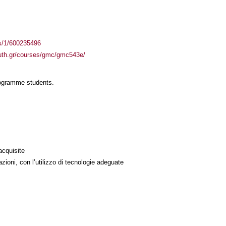
ass/1/600235496
auth.gr/courses/gmc/gmc543e/
rogramme students.
acquisite
azioni, con l’utilizzo di tecnologie adeguate