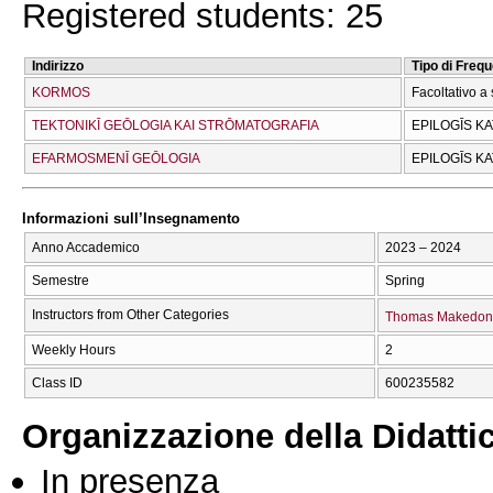
Registered students: 25
Indirizzo
Tipo di Freq
KORMOS
Facoltativo a 
TEKTONIKĪ GEŌLOGIA KAI STRŌMATOGRAFIA
EPILOGĪS K
EFARMOSMENĪ GEŌLOGIA
EPILOGĪS K
Informazioni sull’Insegnamento
Anno Accademico
2023 – 2024
Semestre
Spring
Instructors from Other Categories
Thomas Makedon
Weekly Hours
2
Class ID
600235582
Organizzazione della Didatti
In presenza