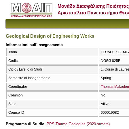
Μονάδα Διασφάλισης Ποιότητας
Αριστοτέλειο Πανεπιστήμιο Θε
Geological Design of Engineering Works
Informazioni sull’Insegnamento
Titolo
ΓΕΩΛΟΓΙΚΕΣ ΜΕΛΕ
Codice
NGGG 825Ε
Ciclo / Livello di Studi
1. Corso di Laure
Semestre di Insegnamento
Spring
Coordinator
Thomas Makedon
Common
No
Stato
Attivo
Course ID
600019082
Programma di Studio:
PPS-Tmīma Geōlogías (2020-sīmera)