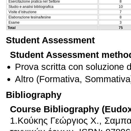
Esercitazione pratica nel Settore
8
Studio e analisi bibliografica
10
Visite d’istruzione
7
Elaborazione tesina/tesine
8
Esame
3
Total
75
Student Assessment
Student Assessment metho
Prova scritta con soluzione d
Altro
(Formativa, Sommativa
Bibliography
Course Bibliography (Eudo
1.Κούκης Γεώργιος Χ., Σαμπα