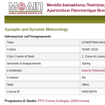
Μονάδα Διασφάλισης Ποιότητας
Αριστοτέλειο Πανεπιστήμιο Θε
Synoptic and Dynamic Meteorology
Informazioni sull’Insegnamento
Titolo
ΣΥΝΟΠΤΙΚΗ ΚΑΙ Δ
Codice
NGMC 821E
Ciclo / Livello di Studi
1. Corso di Laure
Semestre di Insegnamento
Spring
Coordinator
Ioannis Pytharoul
Common
No
Stato
Attivo
Course ID
600019079
Programma di Studio:
PPS-Tmīma Geōlogías (2020-sīmera)