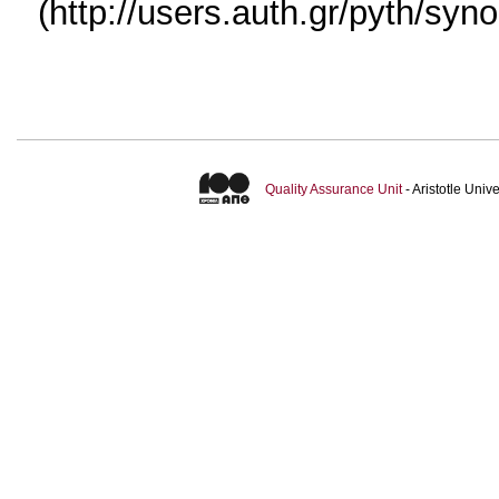
(http://users.auth.gr/pyth/s
Quality Assurance Unit
- Aristotle Uni