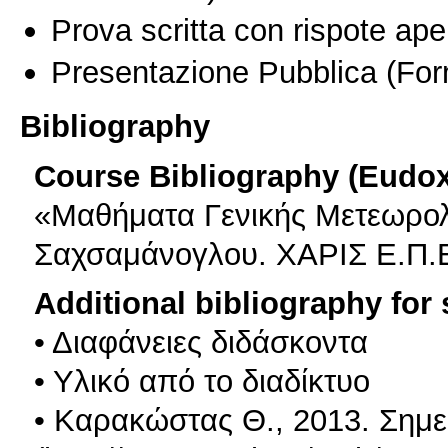
Prova scritta con rispote ape
Presentazione Pubblica
(For
Bibliography
Course Bibliography (Eudo
«Μαθήματα Γενικής Μετεωρολο
Σαχσαμάνογλου. ΧΑΡΙΣ Ε.Π.
Additional bibliography for
• Διαφάνειες διδάσκοντα
• Υλικό από το διαδίκτυο
• Καρακώστας Θ., 2013. Σημε