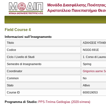
Μονάδα Διασφάλισης Ποιότητας
Αριστοτέλειο Πανεπιστήμιο Θε
Field Course 4
Informazioni sull’Insegnamento
Titolo
ΑΣΚΗΣΕΙΣ ΥΠΑΙΘΡ
Codice
NGGG 691Ε
Ciclo / Livello di Studi
1. Corso di Laure
Semestre di Insegnamento
Spring
Coordinator
Grigorios aarne S
Common
No
Stato
Attivo
Course ID
600019053
Programma di Studio:
PPS-Tmīma Geōlogías (2020-sīmera)