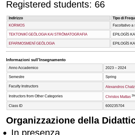
Registered students: 66
Indirizzo
Tipo di Freq
KORMOS
Facoltativo a 
TEKTONIKĪ GEŌLOGIA KAI STRŌMATOGRAFIA
EPILOGĪS K
EFARMOSMENĪ GEŌLOGIA
EPILOGĪS K
Informazioni sull’Insegnamento
Anno Accademico
2023 – 2024
Semestre
Spring
Faculty Instructors
Alexandros Chatz
3h
Instructors from Other Categories
Christos Mattas
Class ID
600235704
Organizzazione della Didatti
In presenza