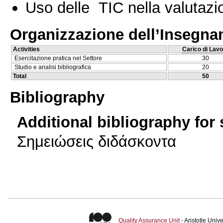
Uso delle TIC nella valutazio
Organizzazione dell’Insegn
Activities
Carico di Lavo
Esercitazione pratica nel Settore
30
Studio e analisi bibliografica
20
Total
50
Bibliography
Additional bibliography for
Σημειώσεις διδάσκοντα
Quality Assurance Unit
- Aristotle Uni