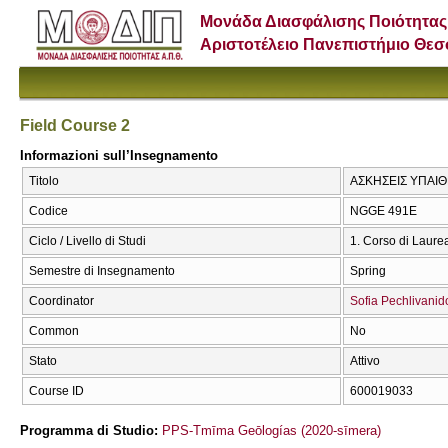
Μονάδα Διασφάλισης Ποιότητας
Αριστοτέλειο Πανεπιστήμιο Θε
Field Course 2
Informazioni sull’Insegnamento
Titolo
ΑΣΚΗΣΕΙΣ ΥΠΑΙΘΡ
Codice
NGGE 491Ε
Ciclo / Livello di Studi
1. Corso di Laure
Semestre di Insegnamento
Spring
Coordinator
Sofia Pechlivanid
Common
No
Stato
Attivo
Course ID
600019033
Programma di Studio:
PPS-Tmīma Geōlogías (2020-sīmera)