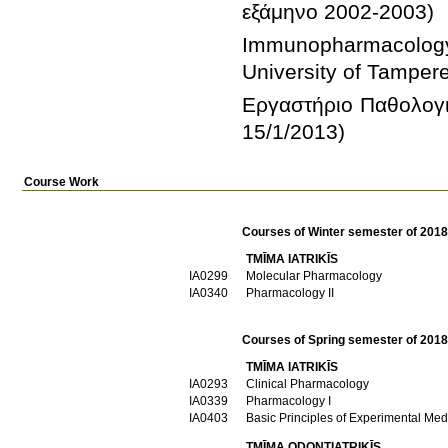
Immunopharmacology
Εργαστήριο Παθολογικ
15/1/2013)
Course Work
Courses of Winter semester of 201
TMĪMA IATRIKĪS
ΙΑ0299
Molecular Pharmacology
ΙΑ0340
Pharmacology II
Courses of Spring semester of 201
TMĪMA IATRIKĪS
ΙΑ0293
Clinical Pharmacology
ΙΑ0339
Pharmacology I
ΙΑ0403
Basic Principles of Experimental Med
TMĪMA ODONTIATRIKĪS