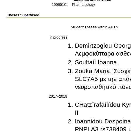
100601C
Pharmacology
Theses Supervised
Student Theses within AUTh
In progress
Demirtzoglou Georg
Λεμφοκύτταρα ασθε
Soultati Ioanna.
Zouka Maria. Συσχέ
SLC7A5 με την απάν
νευροπαθητικό πόν
2017–2018
CΗatzīrafaīlídou 
ΙΙ
Ioannidou Despoina
PNPLA3 rs738409 με 