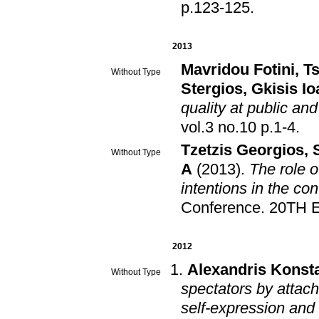
p.123-125
.
2013
Mavridou Fotini
,
Ts
Without Type
Stergios
,
Gkisis Io
quality at public an
vol.3 no.10 p.1-4
.
Tzetzis Georgios
,
Without Type
A
(2013)
.
The role o
intentions in the con
Conference
.
20TH 
2012
Alexandris Konst
Without Type
spectators by attac
self-expression and