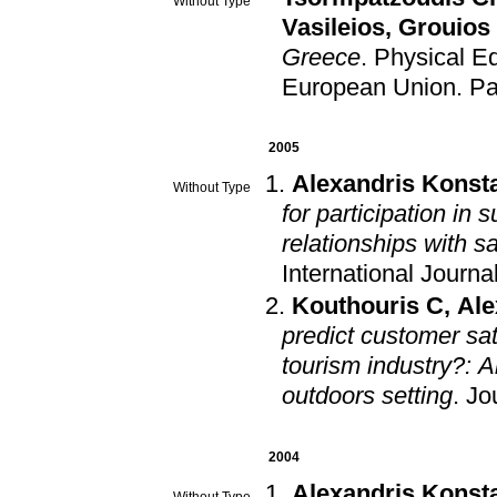
Without Type
Vasileios
,
Grouios
Greece
.
Physical Ed
European Union
.
Pa
2005
Alexandris Konst
Without Type
for participation in
relationships with sa
International Journa
Kouthouris C
,
Ale
predict customer sat
tourism industry?: 
outdoors setting
.
Jo
2004
Alexandris Konst
Without Type