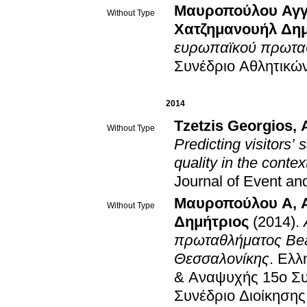
Μαυροπούλου Αγγ
Without Type
Χατζημανουήλ Δημ
ευρωπαϊκού πρωταθ
Συνέδριο Aθλητικώ
2014
Tzetzis Georgios
,
Without Type
Predicting visitors’ 
quality in the conte
Journal of Event a
Μαυροπούλου Α
,
Without Type
Δημήτριος
(2014)
.
πρωταθλήματος Beac
Θεσσαλονίκης
.
Ελλη
& Αναψυχής 15ο Συ
Συνέδριο Διοίκηση