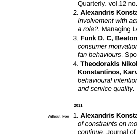
Quarterly
.
Alexandris Konst
Involvement with act
a role?
.
Managing L
Funk D. C
,
Beaton
consumer motivation
fan behaviours
.
Spo
Theodorakis Niko
Konstantinos
,
Kar
behavioural intention
and service quality
.
2011
Alexandris Konst
Without Type
of constraints on mot
continue
.
Journal o