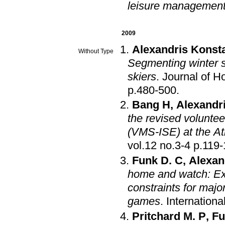
leisure managemen
2009
Alexandris Konst
Without Type
Segmenting winter sp
skiers
.
Journal of H
p.480-500
.
Bang H
,
Alexandr
the revised voluntee
(VMS-ISE) at the 
vol.12 no.3-4 p
Funk D. C
,
Alexan
home and watch: Ex
constraints for majo
games
.
Internation
Pritchard M. P
,
Fu