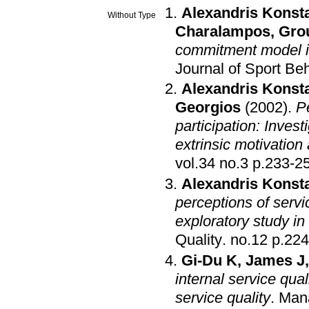
Alexandris Konst
Without Type
Charalampos
,
Gro
commitment model in 
Journal of Sport Be
Alexandris Konst
Georgios
(2002)
.
P
participation: Investi
extrinsic motivation
vol.34 no.3 p.233
Alexandris Konst
perceptions of servi
exploratory study in
Quality
.
no.12 p.
Gi-Du Κ
,
James J
internal service qua
service quality
.
Mana