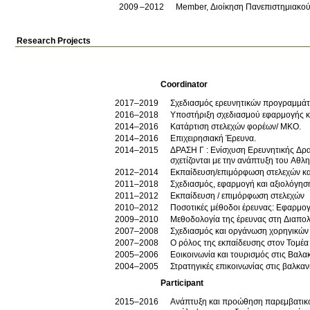
2009
2012
Member, Διοίκηση Πανεπιστημιακο
Research Projects
Coordinator
2017–2019
Σχεδιασμός ερευνητικών προγραμμά
2016–2018
Υποστήριξη σχεδιασμού εφαρμογής 
2014–2016
Κατάρτιση στελεχών φορέων/ ΜΚΟ.
2014–2016
Επιχειρησιακή Έρευνα.
2014–2015
ΔΡΑΣΗ Γ : Ενίσχυση Ερευνητικής Δραστηριότητας Ανθρωπιστικών Επιστημών (β' φάση): Διερεύνηση παραγόντων που
σχετίζονται με την ανάπτυξη του Αθ
2012–2014
Εκπαίδευση/επιμόρφωση στελεχών κα
2011–2018
Σχεδιασμός, εφαρμογή και αξιολόγη
2011–2012
Εκπαίδευση / επιμόρφωση στελεχών
2010–2012
Ποσοτικές μέθοδοι έρευνας: Εφαρμογέ
2009–2010
Μεθοδολογία της έρευνας στη Διαπολ
2007–2008
Σχεδιασμός και οργάνωση χορηγικώ
2007–2008
Ο ρόλος της εκπαίδευσης στον Τομέ
2005–2006
Εοικοινωνία και τουρισμός στις Βαλα
2004–2005
Στρατηγικές επικοινωνίας στις βαλκαν
Participant
2015–2016
Ανάπτυξη και προώθηση παρεμβατικού