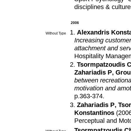
disciplines & culture
2006
Alexandris Konst
Without Type
Increasing customer's
attachment and serv
Hospitality Manage
Tsormpatzoudis 
Zahariadis P
,
Grou
between recreational 
motivation and amot
p.363-374
.
Zahariadis P
,
Tso
Konstantinos
(200
Perceptual and Moto
Tsormpatzoudis C