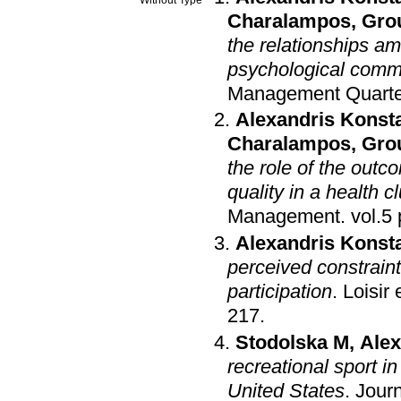
Charalampos
,
Gro
the relationships am
psychological commi
Management Quarte
Alexandris Konst
Charalampos
,
Gro
the role of the out
quality in a health c
Management
.
Alexandris Konst
perceived constraint
participation
.
Loisir
217
.
Stodolska M
,
Alex
recreational sport in
United States
.
Journ