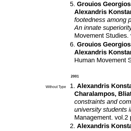
Grouios Georgios
Alexandris Konsta
footedness among pr
An innate superiorit
Movement Studies
.
Grouios Georgios
Alexandris Konsta
Human Movement S
2001
Alexandris Konst
Without Type
Charalampos
,
Blia
constraints and comm
university students 
Management
.
Alexandris Konst