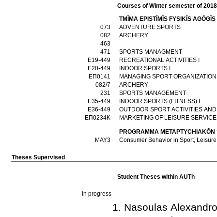
Courses of Winter semester of 201
TMĪMA EPISTĪMĪS FYSIKĪS AGŌGĪS
073
ADVENTURE SPORTS
082
ARCHERY
463
471
SPORTS MANAGMENT
E19-449
RECREATIONAL ACTIVITIES I
E20-449
INDOOR SPORTS I
ΕΠ0141
MANAGING SPORT ORGANIZATION
082/7
ARCHERY
231
SPORTS MANAGEMENT
Ε35-449
INDOOR SPORTS (FITNESS) I
Ε36-449
OUTDOOR SPORT ACTIVITIES AND
ΕΠ0234Κ
MARKETING OF LEISURE SERVIC
PROGRAMMA METAPTYCΗIAKŌN SP
ΜΑΥ3
Consumer Behavior in Sport, Leisure
Theses Supervised
Student Theses within AUTh
In progress
Nasoulas Alexandro