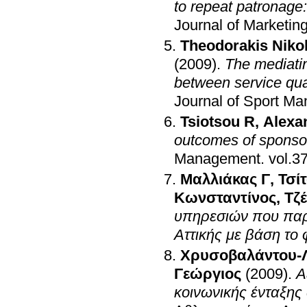
to repeat patronage:
Journal of Marketin
Theodorakis Niko
(2009)
.
The mediatin
between service qual
Journal of Sport M
Tsiotsou R
,
Alexa
outcomes of sponso
Management
.
Μαλλιάκας Γ
,
Τσί
Κωνσταντίνος
,
Τζ
υπηρεσιών που παρέ
Αττικής με βάση το
Χρυσοβαλάντου-
Γεώργιος
(2009)
.
Α
κοινωνικής ένταξη