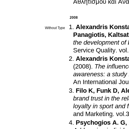
Αθλητισμού και Αν
2008
Alexandris Konst
Without Type
Panagiotis
,
Kaltsa
the development of 
Service Quality
.
Alexandris Konst
(2008)
.
The influenc
awareness: a study i
An International Jou
Filo K
,
Funk D
,
Al
brand trust in the r
loyalty in sport and 
and Marketing
.
Psychogiοs A. G
,