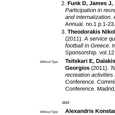
Funk D
,
James J
,
Participation in recr
and internalization
.
Annual
.
no.1 p.1-23
Theodorakis Niko
(2011)
.
A service qu
football in Greece
.
I
Sponsorship
.
Tsitskari E
,
Dalaki
Without Type
Georgios
(2011)
.
T
recreation activitie
Conference. Commi
Conference
.
Madrid
2010
Alexandris Konsta
Without Type