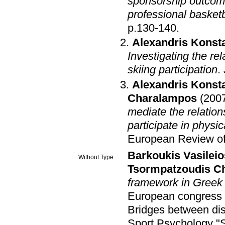
sponsorship outcome
professional basketb
p.130-140
.
Alexandris Konst
Investigating the re
skiing participation
.
Alexandris Konst
Charalampos
(200
mediate the relation
participate in physi
European Review of 
Barkoukis Vasileio
Without Type
Tsormpatzoudis C
framework in Greek 
European congress 
Bridges between dis
Sport Psychology "