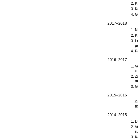
K
K
G
2017–2018
N
K
L
μ
P
2016–2017
V
τ
Z
α
G
2015–2016
Z
ε
2014–2015
D
V
ε
K