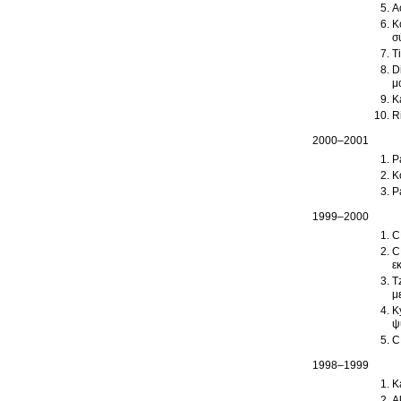
A
K
σ
T
D
μ
K
2000–2001
P
K
P
1999–2000
C
C
ε
T
μ
K
ψ
C
1998–1999
K
A