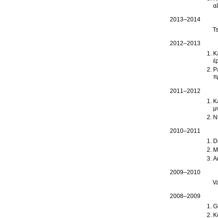
α
2013–2014
T
2012–2013
K
έ
P
π
2011–2012
K
μ
N
2010–2011
D
M
A
2009–2010
V
2008–2009
G
K