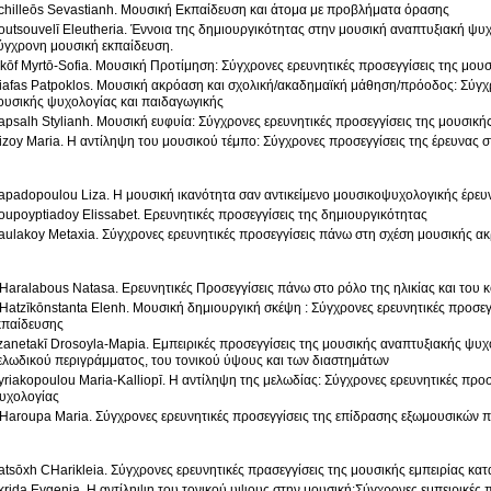
chilleōs Sevastianh. Μουσική Εκπαίδευση και άτομα με προβλήματα όρασης
outsouvelī Eleutheria. Έννοια της δημιουργικότητας στην μουσική αναπτυξιακή ψυχ
ύγχρονη μουσική εκπαίδευση.
ikōf Myrtō-Sofia. Μουσική Προτίμηση: Σύγχρονες ερευνητικές προσεγγίσεις της μου
iafas Patpoklos. Μουσική ακρόαση και σχολική/ακαδημαϊκή μάθηση/πρόοδος: Σύγχρ
ουσικής ψυχολογίας και παιδαγωγικής
apsalh Stylianh. Μουσική ευφυία: Σύγχρονες ερευνητικές προσεγγίσεις της μουσική
Rizoy Maria. Η αντίληψη του μουσικού τέμπο: Σύγχρονες π
apadopoulou Liza. H μουσική ικανότητα σαν αντικείμενο μουσικοψυχολογικής έρευ
oupoyptiadoy Elissabet. Ερευνητικές προσεγγίσεις της δημιουργικότητας
aulakoy Metaxia. Σύγχρονες ερευνητικές προσεγγίσεις πάνω στη σχέση μουσικής α
Ηaralabous Natasa. Ερευνητικές Προσεγγίσεις πάνω στο ρόλο της ηλικίας και του 
Ηatzīkōnstanta Elenh. Μουσική δημιουργική σκέψη : Σύγχρονες ερευνητικές προσεγ
κπαίδευσης
zanetakī Drosoyla-Mapia. Εμπειρικές προσεγγίσεις της μουσικής αναπτυξιακής ψυχ
ελωδικού περιγράμματος, του τονικού ύψους και των διαστημάτων
yriakopoulou Maria-Kalliopī. Η αντίληψη της μελωδίας: Σύγχρονες ερευνητικές προ
υχολογίας
Ηaroupa Maria. Σύγχρονες ερευνητικές προσεγγίσεις της επίδρασης εξωμουσικών 
atsōxh CΗarikleia. Σύγχρονες ερευνητικές πρασεγγίσεις της μουσικής εμπειρίας κα
krida Eygenia. Η αντίληψη του τονικού υψους στην μουσική:Σύγχρονες εμπειρικές π