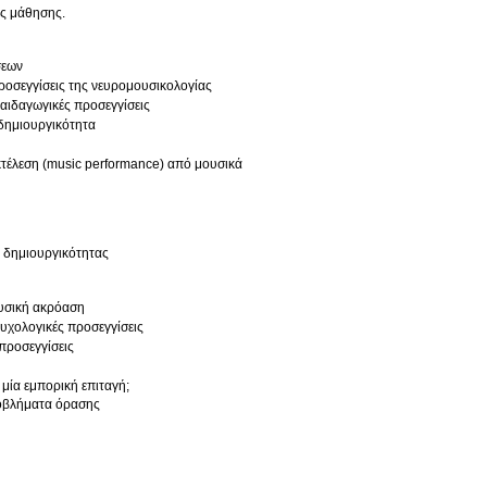
ης μάθησης.
σεων
ροσεγγίσεις της νευρομουσικολογίας
αιδαγωγικές προσεγγίσεις
 δημιουργικότητα
κτέλεση (music performance) από μουσικά
ς δημιουργικότητας
ουσική ακρόαση
υχολογικές προσεγγίσεις
 προσεγγίσεις
 μία εμπορική επιταγή;
ροβλήματα όρασης