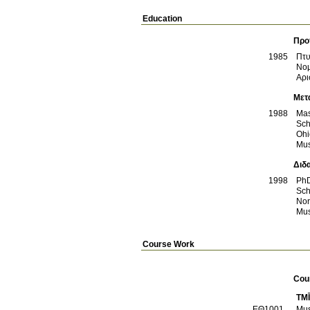
Education
Προ
1985
Πτυ
Αρι
Μετ
1988
Mas
Sch
Ohi
Mus
Διδ
1998
Ph
Sch
Nor
Mus
Course Work
Cou
TM
ΕΘ1001
Mus