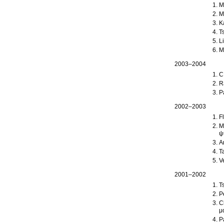
M
M
K
T
L
M
2003–2004
C
R
P
2002–2003
F
M
ψ
A
T
V
2001–2002
T
P
C
μ
P