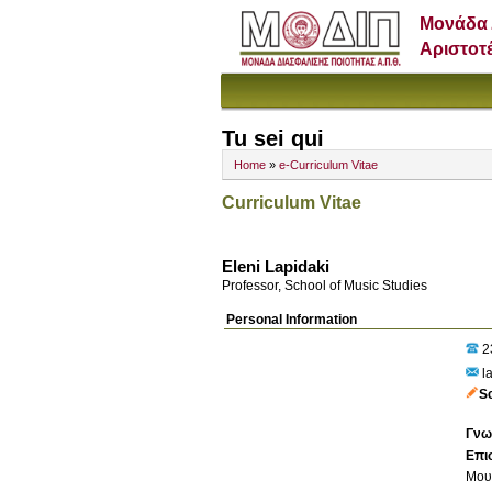
Μονάδα 
Αριστοτ
Tu sei qui
Home
»
e-Curriculum Vitae
Curriculum Vitae
Eleni Lapidaki
Professor, School of Music Studies
Personal Information
2
l
S
Γνω
Επι
Μουσ