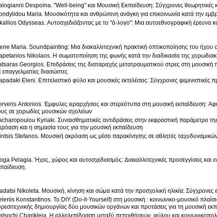
alogianni Despoina. "Well-being" και Μουσική Εκπαίδευση: Σύγχρονες θεωρητικές κ
ondylidou Maria. Μουσικότητα και ανθρώπινη ανάγκη για επικοινωνία κατά την εμβρ
kallios Odysseas. Αυτοσχεδιάζοντας με το "ά-λογο": Μια αυτοεθνογραφική έρευνα 
ene Maria. Soundpainting: Μια διακαλλιτεχνική πρακτική οπτικοποίησης του ήχου 
apetanios Nikolaos. Η σωματοποίηση της φωνής κατά την διαδικασία της χορωδιακ
atsaras Georgios. Επιδράσεις της διαταραχής μετατραυματικού στρες στη μουσική
ε επαγγελματίες διασώστες
apadaki Eleni. Επιτελεστικό φύλο και μουσικές εκτελέσεις: Σύγχρονες φεμινιστικές π
erveris Antonios. Έμφυλες ιεραρχήσεις και στερεότυπα στη μουσική εκπαίδευση: Αφ
ους σε χορωδίες μουσικών σχολείων
acharopoulou Kyriaki. Συναισθηματικές αντιδράσεις στην εκφραστική παράμετρο τ
κρόαση και η σημασία τους για την μουσική εκπαίδευση
intsis Stefanos. Μουσική ακρόαση ως μέσο παρακίνησης σε αθλητές ταχυδυναμικών
ioga Pelagia. Ήχος, χώρος και αυτοσχεδιασμός: Διακαλλιτεχνικές προσεγγίσεις και 
κπαίδευση.
adatsi Nikoleta. Μουσική, κίνηση και σώμα κατά την προσχολική ηλικία: Σύγχρονες ε
elenis Konstantinos. Το DIY (Do-it-Yourself) στη μουσική : κοινωνικο-μουσικό πλαίσ
υρεσιτεχνικής δημιουργίας δύο μουσικών οργάνων και προτάσεις για τη μουσική εκ
atsochi Charikleia. Η αλληλεπίδραση μεταξύ πεποιθήσεων, φύλου και κοινωνικοπολ