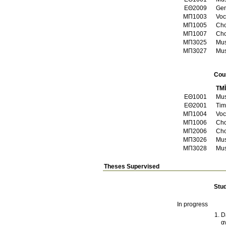
ΕΘ2009
Gen
ΜΠ1003
Voca
ΜΠ1005
Cho
ΜΠ1007
Cho
ΜΠ3025
Mus
ΜΠ3027
Mus
Cou
TM
ΕΘ1001
Mus
ΕΘ2001
Tim
ΜΠ1004
Voc
ΜΠ1006
Choi
ΜΠ2006
Cho
ΜΠ3026
Mus
ΜΠ3028
Mus
Theses Supervised
Stu
In progress
D
α