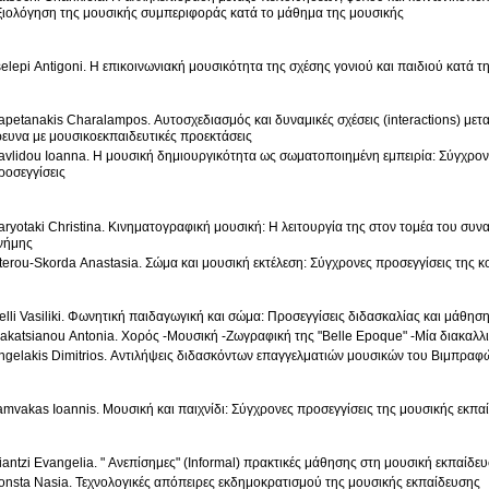
ξιολόγηση της μουσικής συμπεριφοράς κατά το μάθημα της μουσικής
selepi Antigoni. Η επικοινωνιακή μουσικότητα της σχέσης γονιού και παιδιού κατά τ
apetanakis Charalampos. Αυτοσχεδιασμός και δυναμικές σχέσεις (interactions) μετα
ρευνα με μουσικοεκπαιδευτικές προεκτάσεις
avlidou Ioanna. Η μουσική δημιουργικότητα ως σωματοποιημένη εμπειρία: Σύγχρονε
ροσεγγίσεις
aryotaki Christina. Κινηματογραφική μουσική: Η λειτουργία της στον τομέα του συ
νήμης
terou-Skorda Anastasia. Σώμα και μουσική εκτέλεση: Σύγχρονες προσεγγίσεις της 
elli Vasiliki. Φωνητική παιδαγωγική και σώμα: Προσεγγίσεις διδασκαλίας και μάθη
akatsianou Antonia. Χορός -Μουσική -Ζωγραφική της "Belle Epoque" -Μία διακαλλι
ngelakis Dimitrios. Αντιλήψεις διδασκόντων επαγγελματιών μουσικών του Βιμπραφώ
amvakas Ioannis. Μουσική και παιχνίδι: Σύγχρονες προσεγγίσεις της μουσικής εκπα
iantzi Evangelia. " Ανεπίσημες" (Informal) πρακτικές μάθησης στη μουσική εκπαίδε
onsta Nasia. Τεχνολογικές απόπειρες εκδημοκρατισμού της μουσικής εκπαίδευσης