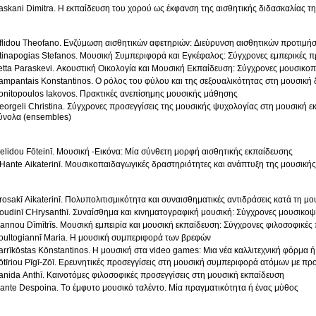
askani Dimitra. Η εκπαίδευση του χορού ως έκφανση της αισθητικής διδασκαλίας τ
flidou Theofano. Ενζύμωση αισθητικών αφετηριών: Διεύρυνση αισθητικών προτιμή
tinapogias Stefanos. Μουσική Συμπεριφορά και Εγκέφαλος: Σύγχρονες εμπερικές π
etta Paraskevi. Ακουστική Οικολογία και Μουσική Εκπαίδευση: Σύγχρονες μουσικοπ
ampantais Konstantinos. Ο ρόλος του φύλου και της σεξουαλικότητας στη μουσική
onitopoulos Iakovos. Πρακτικές ανεπίσημης μουσικής μάθησης
eorgeli Christina. Σύγχρονες προσεγγίσεις της μουσικής ψυχολογίας στη μουσική ε
ύνολα (ensembles)
elidou Fōteinī. Μουσική -Εικόνα: Μία σύνθετη μορφή αισθητικής εκπαίδευσης
Ηante Aikaterinī. Μουσικοπαιδαγωγικές δραστηριότητες και ανάπτυξη της μουσική
rosakī Aikaterinī. Πολυπολιτισμικότητα και συναισθηματικές αντιδράσεις κατά τη μ
oudinī CΗrysanthī. Συναίσθημα και κινηματογραφική μουσική: Σύγχρονες μουσικοψ
ōannou Dīmītrīs. Μουσική εμπειρία και μουσική εκπαίδευση: Σύγχρονες φιλοσοφικές
oultogiannī Maria. Η μουσική συμπεριφορά των βρεφών
arrīkōstas Kōnstantinos. Η μουσική στα video games: Μια νέα καλλιτεχνική φόρμα ή
ōtīriou Pīgī-Zōī. Ερευνητικές προσεγγίσεις στη μουσική συμπεριφορά ατόμων με π
anida Anthī. Καινοτόμες φιλοσοφικές προσεγγίσεις στη μουσική εκπαίδευση
ante Despoina. Tο έμφυτο μουσικό ταλέντο. Μία πραγματικότητα ή ένας μύθος