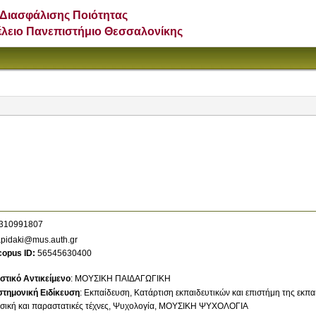
Διασφάλισης Ποιότητας
έλειο Πανεπιστήμιο Θεσσαλονίκης
310991807
apidaki@mus.auth.gr
copus ID
56545630400
στικό Αντικείμενο
:
ΜΟΥΣΙΚΗ ΠΑΙΔΑΓΩΓΙΚΗ
στημονική Ειδίκευση
:
Εκπαίδευση
Κατάρτιση εκπαιδευτικών και επιστήμη της εκπ
ική και παραστατικές τέχνες
Ψυχολογία
ΜΟΥΣΙΚΗ ΨΥΧΟΛΟΓΙΑ