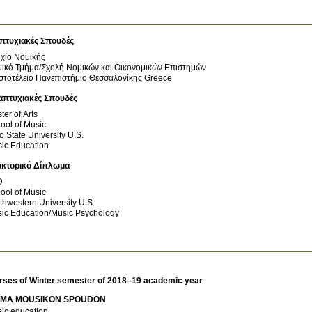
πτυχιακές Σπουδές
χίο Νομικής
Νομικό Τμήμα/Σχολή Νομικών και Οικονομικών Επιστημών
στοτέλειο Πανεπιστήμιο Θεσσαλονίκης
Greece
απτυχιακές Σπουδές
ter of Arts
ool of Music
o State University
U.S.
ic Education
ακτορικό Δίπλωμα
D
ool of Music
thwestern University
U.S.
ic Education/Music Psychology
rses of Winter semester of 2018–19 academic year
ĪMA MOUSIKŌN SPOUDŌN
ic education