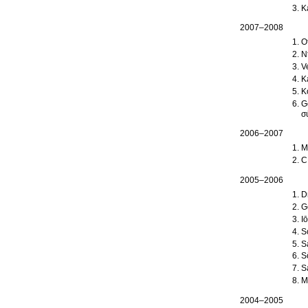
K
2007–2008
O
N
V
K
K
G
σ
2006–2007
M
C
2005–2006
D
G
I
S
S
S
S
M
2004–2005