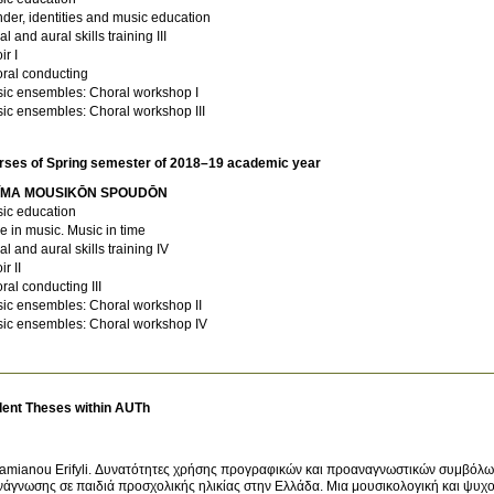
der, identities and music education
l and aural skills training IIΙ
ir I
ral conducting
ic ensembles: Choral workshop I
ic ensembles: Choral workshop IΙΙ
rses of Spring semester of 2018–19 academic year
ĪMA MOUSIKŌN SPOUDŌN
ic education
e in music. Music in time
al and aural skills training IV
r II
ral conducting IΙΙ
ic ensembles: Choral workshop IΙ
ic ensembles: Choral workshop IV
dent Theses within AUTh
amianou Erifyli. Δυνατότητες χρήσης προγραφικών και προαναγνωστικών συμβόλων
νάγνωσης σε παιδιά προσχολικής ηλικίας στην Ελλάδα. Μια μουσικολογική και ψυχ