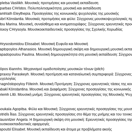
pletsa Vasilikh. Μουσικές προτιμήσεις και μουσική εκπαίδευση
parbas CΗrīstos. Πολυπολιτισμικότητα, μουσική και εκπαίδευση
amhlalh Eleythepia. Προσεγγίσεις της κοινωνικής ψυχολογίας της μουσικής
sibrī Kōnstantia. Μουσικές προτιμήσεις και φύλο: Σύγχρονες μουσικοψυχολογικές π
itou Marina. Μουσική, συναίσθημα και κινηματογράφος: Σύγχρονες ερευνητικές προ
isxoy CΗrysoyla. Μουσικοεκπαιδευτικές προσεγγίσεις της Σχολικής Χορωδίας
Ηrysostomidou Elissabet. Μουσική Ευφυΐα και Μουσική
aptopoylos Athanasios. Μουσική δημιουργική σκέψη και δημιουργική μουσική εκπ
apadopoulou Paulina. Μουσική δημιουργικότητα στη μουσική εκπαίδευση: Σύγχρονε
lōpos Iōannhs. Μηχανισμοί ομαδοποίησης μουσικών τόνων (pitch)
praxoy Paraskeyh. Μουσική προτίμηση και καταναλωτική συμπεριφορά: Σύγχρονες ε
υχολογίας
nagnōstopoyloy Fōteinh. Μουσική Προτίμηση: Σύγχρονες ερευνητικές τάσεις της κ
abakī Kōnstantina. Μουσική και Διαφήμιση: Σύγχρονες προσεγγίσεις της κοινωνική
elemh Lītō. Μουσική μνήμη: Σύγχρονες ερευνητικές προσεγγίσεις της Μουσικής Ψυ
soukala Agopitsa. Φύλο και Μουσική: Σύγχρονες ερευνητικές προσεγγίσεις της μου
etridīs Īlias. Σύγχρονες ερευνητικές προσεγγίσεις στο θέμα της μνήμης και του τονι
lausnitzer Angela. Η δημιουργική σκέψη στη μουσική: Ερευνητικές προσεγγίσεις τη
ουσικοεκπαιδευτικές εφαρμογές
apoutsī Elisabet. Μουσική εκπαίδευση και άτομα με προβλήματα ακοής