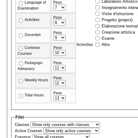
Laboratorio Artistico
Language of
Peso
Insegnamento interat
Examination
Visite d’istruzione
Peso
Activities
Progetto (project)
Elaborazione tesina/
Creazione artistica
Peso
Docente/i
Esame
Activities
Altro
Common
Peso
Courses
Pedagogic
Peso
Adequacy
Peso
Weekly Hours
Peso
Total Hours
Filtri
Classes
Active Courses
Erasmus