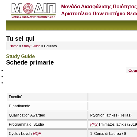
Μονάδα Διασφάλισης Ποιότητας
Αριστοτέλειο Πανεπιστήμιο Θε
Tu sei qui
Home
»
Study Guide
» Courses
Study Guide
Schede primarie
Cou
Facolta’
Dipartimento
Qualification Awarded
Ptychion Iatrikes (Hellas)
Programma di Studio
PPS
Tmīmatos Iatrikīs (201
Cycle / Level /
NQF
1. Corso di Laurea / 6